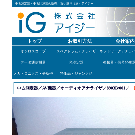
中古測定器・中古計測器の販売、買い取り（株）アイジー
トップ
お取引方法
会社案内
オシロスコープ
スペクトラムアナライザ
ネットワークアナラ
データ通信機器
光測定器
発振器・信号発生
メカトロニクス・分析他
特価品・ジャンク品
中古測定器／AV機器／オーディオアナライザ／8903B/001／
周