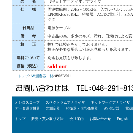
品 名
【中古】オーディオアナライザ
仕 様
周波数範囲：20Hz～100KHz、入力レベル：50m
LPF30KHz/80KHz、発振器、AC/DC電圧計、
クタ
付属品
電源ケーブル
備 考
中古品の為、多少のキズ、汚れ、日焼けによる変
校 正
弊社では校正をかけておりません。
校正が必要な場合は別途お見積もりを承ります。
送料について
別途お見積もり致します。
sold out
価格（税込）
トップ
>
AV測定器一覧
>
8903B/001
オシロスコープ
スペクトラムアナライザ
ネットワークアナライザ
データ通信機器
光測定器
発振器・信号発生器
AV測定器
電源
トップ
販売・買い取り方法
会社案内
お問い合わせ
English