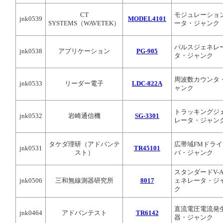
CT
モジュレーショ
jnk0539
MODEL4101
SYSTEMS（WAVETEK）
ータ・ジャンク
パルスジェネレ
jnk0538
アプリケーション
PG-905
タ・ジャンク
周波数カウンタ
jnk0533
リーダー電子
LDC-822A
ャンク
トラッキングジ
jnk0532
岩崎通信機
SG-3301
レータ・ジャン
タケダ理研（アドバンテ
広帯域FMドライ
jnk0531
TR45101
スト）
バ・ジャンク
スタンダードV-
jnk0506
三和無線測器研究所
8017
ェネレータ・ジ
ク
直流電圧電流発
jnk0464
アドバンテスト
TR6142
器・ジャンク