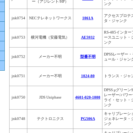
ー（アジレント/HP）
ンク
アクセスプロテ
jnk0754
NECテレネットワークス
1061A
タ・ジャンク
RS-485インタ
jnk0753
横河電機（安藤電気）
AE5932
ースユニット・
ンク
DPSSレーザー
jnk0752
メーカー不明
型番不明
ュール・ジャン
jnk0751
メーカー不明
1024-80
トランス・ジャ
DPSS μグリーン
レーザー/パワー
jnk0750
JDS Uniphase
4601-020-1000
ライ・セット・
ンク
キャリブレーシ
jnk0748
テクトロニクス
PG506A
ジェネレータ・
ンク