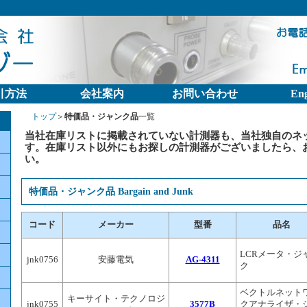
引方法
会社案内
お問い合わせ
Eng
トップ
＞
特価品・ジャンク品
一覧
当社在庫リストに掲載されていない計測器も、当社独自のネ
す。在庫リスト以外にもお探しの計測器がございましたら、
い。
特価品・ジャンク品 Bargain and Junk
コード
メーカー
型番
品名
LCRメータ・ジ
jnk0756
安藤電気
AG-4311
ク
ベクトルネット
キーサイト・テクノロジ
jnk0755
3577B
クアナライザ・