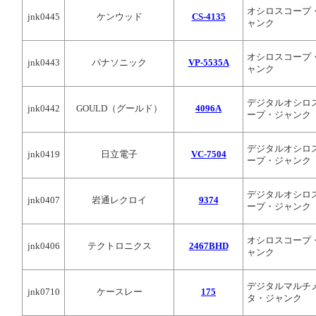
オシロスコープ
jnk0445
ケンウッド
CS-4135
ャンク
オシロスコープ
jnk0443
パナソニック
VP-5535A
ャンク
デジタルオシロ
jnk0442
GOULD（グールド）
4096A
ープ・ジャンク
デジタルオシロ
jnk0419
日立電子
VC-7504
ープ・ジャンク
デジタルオシロ
jnk0407
岩通レクロイ
9374
ープ・ジャンク
オシロスコープ
jnk0406
テクトロニクス
2467BHD
ャンク
デジタルマルチ
jnk0710
ケースレー
175
タ・ジャンク