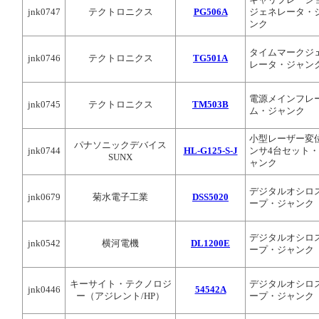
キャリブレーシ
jnk0747
テクトロニクス
PG506A
ジェネレータ・
ンク
タイムマークジ
jnk0746
テクトロニクス
TG501A
レータ・ジャン
電源メインフレ
jnk0745
テクトロニクス
TM503B
ム・ジャンク
小型レーザー変
パナソニックデバイス
jnk0744
HL-G125-S-J
ンサ4台セット
SUNX
ャンク
デジタルオシロ
jnk0679
菊水電子工業
DSS5020
ープ・ジャンク
デジタルオシロ
jnk0542
横河電機
DL1200E
ープ・ジャンク
キーサイト・テクノロジ
デジタルオシロ
jnk0446
54542A
ー（アジレント/HP）
ープ・ジャンク