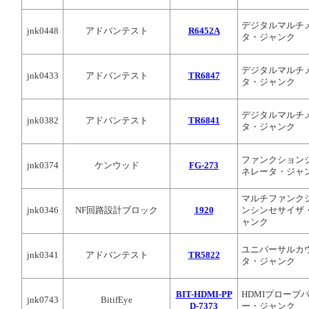
デジタルマルチ
jnk0448
アドバンテスト
R6452A
タ・ジャンク
デジタルマルチ
jnk0433
アドバンテスト
TR6847
タ・ジャンク
デジタルマルチ
jnk0382
アドバンテスト
TR6841
タ・ジャンク
ファンクション
jnk0374
ケンウッド
FG-273
ネレータ・ジャ
マルチファンク
jnk0346
NF回路設計ブロック
1920
ンシンセサイザ
ャンク
ユニバーサルカ
jnk0341
アドバンテスト
TR5822
タ・ジャンク
BIT-HDMI-PP
HDMIプローブ
jnk0743
BitifEye
D-7373
ー・ジャンク