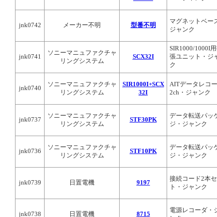
マグネットベー
jnk0742
メーカー不明
型番不明
ジャンク
SIR1000/1000I
ソニーマニュファクチャ
jnk0741
SCX32I
張ユニット・ジ
リングシステム
ク
ソニーマニュファクチャ
SIR1000I+SCX
AITデータレコー
jnk0740
リングシステム
32I
2ch・ジャンク
ソニーマニュファクチャ
データ転送パッ
jnk0737
STF30PK
リングシステム
ジ・ジャンク
ソニーマニュファクチャ
データ転送パッ
jnk0736
STF10PK
リングシステム
ジ・ジャンク
接続コード2本
jnk0739
日置電機
9197
ト・ジャンク
電源レコーダ・
jnk0738
日置電機
8715