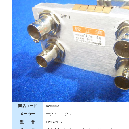
商品コード
avs0008
メーカー
テクトロニクス
型 番
DVG7/BK