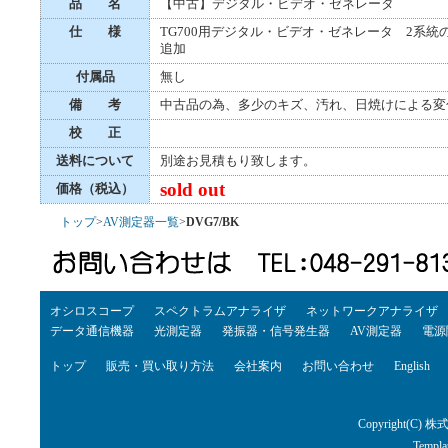
品 名
【中古】デジタル・ビデオ・ゼネレータ
仕 様
TG700用デジタル・ビデオ・ゼネレータ 2系
追加
付属品
無し
備 考
中古品の為、多少のキズ、汚れ、日焼けによる変
校 正
送料について
別途お見積もり致します。
sold out
価格（税込）
トップ
>
AV測定器一覧
>
DVG7/BK
オシロスコープ
スペクトラムアナライザ
ネットワークアナライザ
データ通信機器
光測定器
発振器・信号発生器
AV測定器
電源
トップ
販売・買い取り方法
会社案内
お問い合わせ
English
Copyright(C) 株
Templa