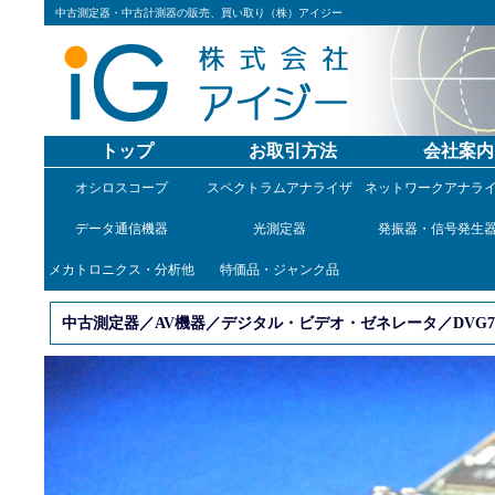
中古測定器・中古計測器の販売、買い取り（株）アイジー
トップ
お取引方法
会社案内
オシロスコープ
スペクトラムアナライザ
ネットワークアナラ
データ通信機器
光測定器
発振器・信号発生
メカトロニクス・分析他
特価品・ジャンク品
中古測定器／AV機器／デジタル・ビデオ・ゼネレータ／DVG7