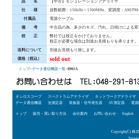
品 名
【中古】モジュレーションアナライザ
仕 様
波数範囲：150kHz～1300MHz、変調度：AM/
付属品
電源ケーブル
備 考
中古品の為、多少のキズ、汚れ、日焼けによる変
校 正
弊社では校正をかけておりません。
校正が必要な場合は別途お見積もりを承ります。
送料について
別途お見積もり致します。
sold out
価格（税込）
トップ
>
データ通信機器一覧
>
8901A
オシロスコープ
スペクトラムアナライザ
ネットワークアナライザ
データ通信機器
光測定器
発振器・信号発生器
AV測定器
電源
トップ
販売・買い取り方法
会社案内
お問い合わせ
English
Copyright(C) 株
Templa