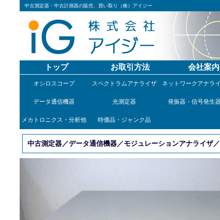
中古測定器・中古計測器の販売、買い取り（株）アイジー
トップ
お取引方法
会社案内
オシロスコープ
スペクトラムアナライザ
ネットワークアナラ
データ通信機器
光測定器
発振器・信号発生
メカトロニクス・分析他
特価品・ジャンク品
中古測定器／データ通信機器／モジュレーションアナライザ／89