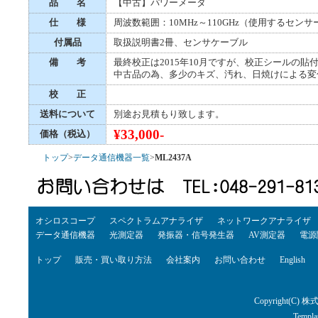
品 名
【中古】パワーメータ
仕 様
周波数範囲：10MHz～110GHz（使用するセンサ
付属品
取扱説明書2冊、センサケーブル
備 考
最終校正は2015年10月ですが、校正シールの
中古品の為、多少のキズ、汚れ、日焼けによる変
校 正
送料について
別途お見積もり致します。
¥33,000-
価格（税込）
トップ
>
データ通信機器一覧
>
ML2437A
オシロスコープ
スペクトラムアナライザ
ネットワークアナライザ
データ通信機器
光測定器
発振器・信号発生器
AV測定器
電源
トップ
販売・買い取り方法
会社案内
お問い合わせ
English
Copyright(C) 株
Templa