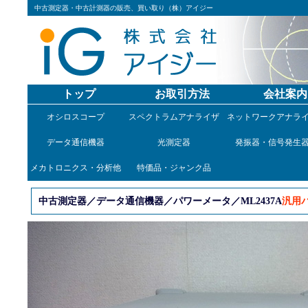
中古測定器・中古計測器の販売、買い取り（株）アイジー
トップ
お取引方法
会社案内
オシロスコープ
スペクトラムアナライザ
ネットワークアナラ
データ通信機器
光測定器
発振器・信号発生
メカトロニクス・分析他
特価品・ジャンク品
中古測定器／データ通信機器／パワーメータ／ML2437A
汎用