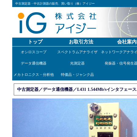
中古測定器・中古計測器の販売、買い取り（株）アイジー
トップ
お取引方法
会社案内
オシロスコープ
スペクトラムアナライザ
ネットワークアナラ
データ通信機器
光測定器
発振器・信号発生
メカトロニクス・分析他
特価品・ジャンク品
中古測定器／データ通信機器／I.431 1.544Mb/sインタフェース