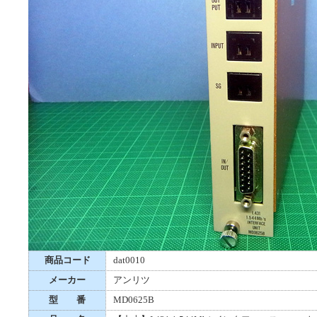
商品コード
dat0010
メーカー
アンリツ
型 番
MD0625B