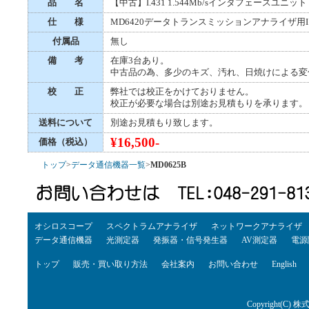
品 名
【中古】I.431 1.544Mb/sインタフェースユニット
仕 様
MD6420データトランスミッションアナライザ用I.4
付属品
無し
備 考
在庫3台あり。
中古品の為、多少のキズ、汚れ、日焼けによる変
校 正
弊社では校正をかけておりません。
校正が必要な場合は別途お見積もりを承ります。
送料について
別途お見積もり致します。
¥16,500-
価格（税込）
トップ
>
データ通信機器一覧
>
MD0625B
オシロスコープ
スペクトラムアナライザ
ネットワークアナライザ
データ通信機器
光測定器
発振器・信号発生器
AV測定器
電源
トップ
販売・買い取り方法
会社案内
お問い合わせ
English
Copyright(C) 株