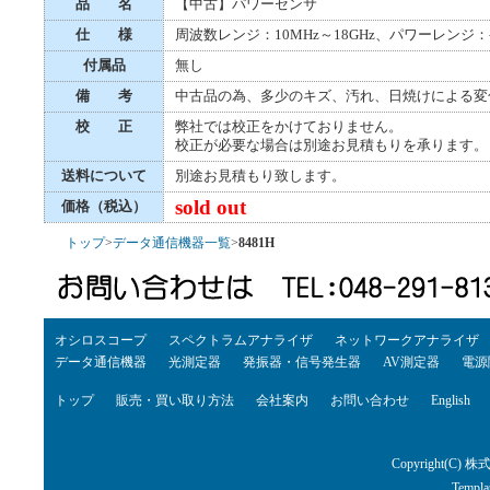
品 名
【中古】パワーセンサ
仕 様
周波数レンジ：10MHz～18GHz、パワーレンジ：-1
付属品
無し
備 考
中古品の為、多少のキズ、汚れ、日焼けによる変
校 正
弊社では校正をかけておりません。
校正が必要な場合は別途お見積もりを承ります。
送料について
別途お見積もり致します。
sold out
価格（税込）
トップ
>
データ通信機器一覧
>
8481H
オシロスコープ
スペクトラムアナライザ
ネットワークアナライザ
データ通信機器
光測定器
発振器・信号発生器
AV測定器
電源
トップ
販売・買い取り方法
会社案内
お問い合わせ
English
Copyright(C) 株
Templa