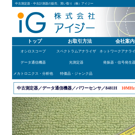
中古測定器・中古計測器の販売、買い取り（株）アイジー
トップ
お取引方法
会社案内
オシロスコープ
スペクトラムアナライザ
ネットワークアナラ
データ通信機器
光測定器
発振器・信号発生
メカトロニクス・分析他
特価品・ジャンク品
中古測定器／データ通信機器／パワーセンサ／8481H
10MHz～