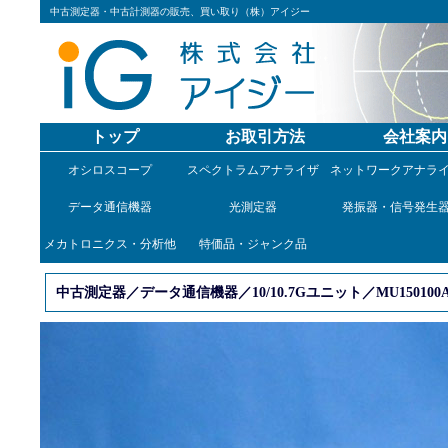
中古測定器・中古計測器の販売、買い取り（株）アイジー
トップ
お取引方法
会社案内
オシロスコープ
スペクトラムアナライザ
ネットワークアナラ
データ通信機器
光測定器
発振器・信号発生
メカトロニクス・分析他
特価品・ジャンク品
中古測定器／データ通信機器／10/10.7Gユニット／MU150100A/