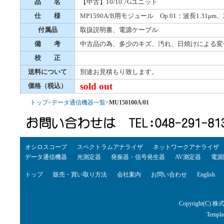
品 名
【中古】10/10.7Gユニット
仕 様
MP1590A/B用モジュール Op.01：波長1.31μ
付属品
取扱説明書、電源ケーブル
備 考
中古品の為、多少のキズ、汚れ、日焼けによる変
校 正
送料について
別途お見積もり致します。
sold out
価格（税込）
トップ
>
データ通信機器一覧
>
MU150100A/01
オシロスコープ
スペクトラムアナライザ
ネットワークアナライザ
データ通信機器
光測定器
発振器・信号発生器
AV測定器
電源
トップ
販売・買い取り方法
会社案内
お問い合わせ
English
Copyright(C) 株
Templa