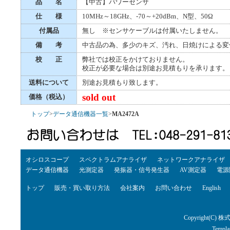
品 名
【中古】パワーセンサ
仕 様
10MHz～18GHz、-70～+20dBm、N型、50Ω
付属品
無し ※センサケーブルは付属いたしません。
備 考
中古品の為、多少のキズ、汚れ、日焼けによる変
校 正
弊社では校正をかけておりません。
校正が必要な場合は別途お見積もりを承ります。
送料について
別途お見積もり致します。
sold out
価格（税込）
トップ
>
データ通信機器一覧
>
MA2472A
オシロスコープ
スペクトラムアナライザ
ネットワークアナライザ
データ通信機器
光測定器
発振器・信号発生器
AV測定器
電源
トップ
販売・買い取り方法
会社案内
お問い合わせ
English
Copyright(C) 株
Templa