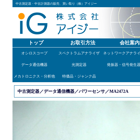
中古測定器・中古計測器の販売、買い取り（株）アイジー
トップ
お取引方法
会社案内
オシロスコープ
スペクトラムアナライザ
ネットワークアナラ
データ通信機器
光測定器
発振器・信号発生
メカトロニクス・分析他
特価品・ジャンク品
中古測定器／データ通信機器／パワーセンサ／MA2472A