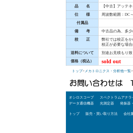
品 名
【中古】アッテネ
仕 様
周波数範囲：DC～1
付属品
備 考
中古品の為、多少
校 正
弊社では校正をか
校正が必要な場合
送料について
別途お見積もり致
sold out
価格（税込）
トップ
>
メカトロニクス・分析他一覧
>
オシロスコープ
スペクトラムアナラ
データ通信機器
光測定器
発振器
トップ
販売・買い取り方法
会社