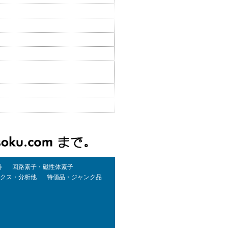
器
回路素子・磁性体素子
クス・分析他
特価品・ジャンク品