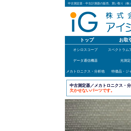
中古測定器・中古計測器の販売、買い取り（株
トップ
お取
オシロスコープ
スペクトラム
データ通信機器
光測定
メカトロニクス・分析他
特価品・ジ
中古測定器／メカトロニクス・分析他
欠かせないパーツです。