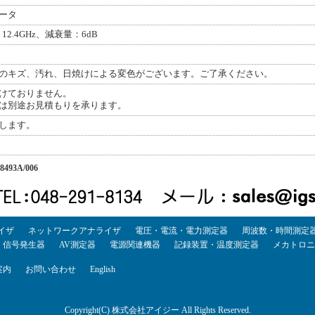
ータ
2.4GHz、減衰量：6dB
のキズ、汚れ、日焼けによる変色がございます。ご了承ください。
けておりません。
は別途お見積もりを承ります。
します。
8493A/006
イザ
ネットワークアナライザ
電圧・電流・電力測定器
周波数・時間測定
・信号発生器
AV測定器
電源関連機器
記録装置・温度測定器
メカトロニ
案内
お問い合わせ
English
Copyright(C) 株式会社アイジー All Rights Reserved.