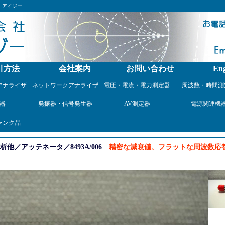
）アイジー
引方法
会社案内
お問い合わせ
Eng
アナライザ
ネットワークアナライザ
電圧・電流・電力測定器
周波数・時間測
器
発振器・信号発生器
AV測定器
電源関連機
ャンク品
／アッテネータ／8493A/006
精密な減衰値、フラットな周波数応答