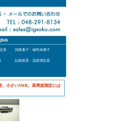
lish
定器
回路素子・磁性体素子
器
記録装置・温度測定器
、小さいSWR。高周波測定には