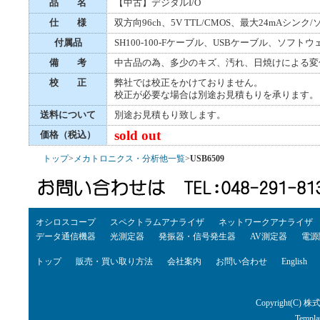
品 名
【中古】デジタルI/O
仕 様
双方向96ch、5V TTL/CMOS、最大24mAシンク
付属品
SH100-100-Fケーブル、USBケーブル、ソフト
備 考
中古品の為、多少のキズ、汚れ、日焼けによる変
校 正
弊社では校正をかけておりません。
校正が必要な場合は別途お見積もりを承ります。
送料について
別途お見積もり致します。
sold out
価格（税込）
トップ
>
メカトロニクス・分析他一覧
>
USB6509
オシロスコープ
スペクトラムアナライザ
ネットワークアナライザ
データ通信機器
光測定器
発振器・信号発生器
AV測定器
電源
トップ
販売・買い取り方法
会社案内
お問い合わせ
English
Copyright(C) 株
Templa