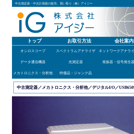
中古測定器・中古計測器の販売、買い取り（株）アイジー
トップ
お取引方法
会社案内
オシロスコープ
スペクトラムアナライザ
ネットワークアナラ
データ通信機器
光測定器
発振器・信号発生
メカトロニクス・分析他
特価品・ジャンク品
中古測定器／メカトロニクス・分析他／デジタルI/O／USB650