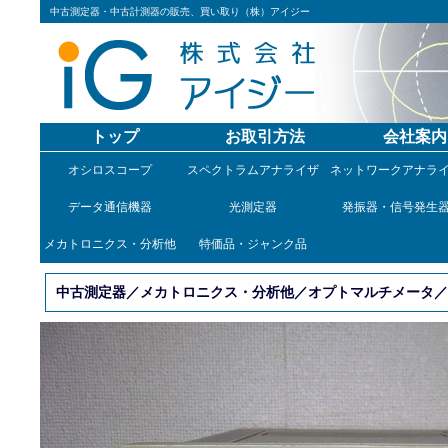
中古測定器・中古計測器の販売、買い取り（株）アイジー
トップ
お取引方法
会社案内
オシロスコープ
スペクトラムアナライザ
ネットワークアナラ
データ通信機器
光測定器
発振器・信号発生
メカトロニクス・分析他
特価品・ジャンク品
中古測定器／メカトロニクス・分析他／オプトマルチメータ／FG