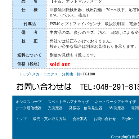
品 名
【中古】オプトマルチメータ
仕 様
非接触回転検出器、検出距離：70mm以下、応答周
BNC（パルス、接点）
付属品
FS540オプトファイバセンサ、取扱説明書、電源
備 考
中古品の為、多少のキズ、汚れ、日焼けによる変
校 正
弊社では校正をかけておりません。
校正が必要な場合は別途お見積もりを承ります。
送料について
別途お見積もり致します。
sold out
価格（税込）
トップ
>
メカトロニクス・分析他一覧
>
FG1200
オシロスコープ
スペクトラムアナライザ
ネットワークアナライザ
データ通信機器
光測定器
発振器・信号発生器
AV測定器
電源
トップ
販売・買い取り方法
会社案内
お問い合わせ
English
Copyright(C) 株