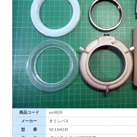
商品コード
etc0029
メーカー
オリンパス
型 番
SZ-LW61D