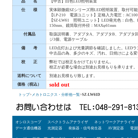
品 名
【中古】白色LED照明装置
仕 様
実体顕微鏡SZシリーズ用LED照明装置、取付可能製品：
【LP-210 電源ユニット】定格入力電圧：AC10
【SZ-LW61 照明ユニット】LED発光色：白色
150mm、鏡筒取付外径：MAXφ61mm
付属品
取扱説明書、アダプタA、アダプタB、アダプタ
ジ3個、電源ケーブル
備 考
LED点灯および光量調節を確認しました。LED
中古品の為、多少のキズ、汚れ、日焼けによる変
校 正
弊社では校正をかけておりません。
校正が必要な場合は別途お見積もりを承ります。
送料について
別途お見積もり致します。
sold out
価格（税込）
トップ
>
メカトロニクス・分析他一覧
>
SZ-LW61D
オシロスコープ
スペクトラムアナライザ
ネットワークアナライザ
データ通信機器
光測定器
発振器・信号発生器
AV測定器
電源