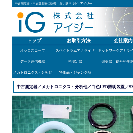
中古測定器・中古計測器の販売、買い取り（株）アイジー
トップ
お取引方法
会社案内
オシロスコープ
スペクトラムアナライザ
ネットワークアナラ
データ通信機器
光測定器
発振器・信号発生
メカトロニクス・分析他
特価品・ジャンク品
中古測定器／メカトロニクス・分析他／白色LED照明装置／SZ-