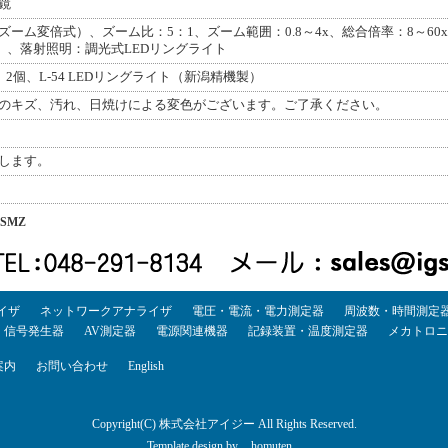
鏡
ズーム変倍式）、ズーム比：5：1、ズーム範囲：0.8～4x、総合倍率：8～6
x）、落射照明：調光式LEDリングライト
 2個、L-54 LEDリングライト（新潟精機製）
のキズ、汚れ、日焼けによる変色がございます。ご了承ください。
します。
SMZ
イザ
ネットワークアナライザ
電圧・電流・電力測定器
周波数・時間測定
・信号発生器
AV測定器
電源関連機器
記録装置・温度測定器
メカトロニ
案内
お問い合わせ
English
Copyright(C) 株式会社アイジー All Rights Reserved.
Template design by
homuten