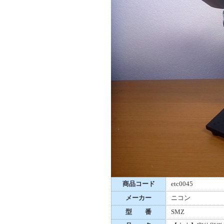
商品コード
etc0045
メーカー
ニコン
型 番
SMZ