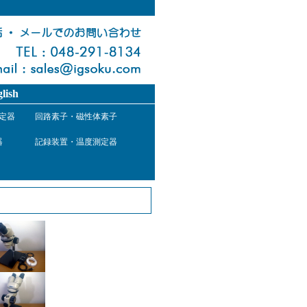
lish
定器
回路素子・磁性体素子
器
記録装置・温度測定器