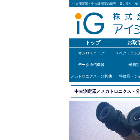
中古測定器・中古計測器の販売、買い取り（株
トップ
お取
オシロスコープ
スペクトラム
データ通信機器
光測定
メカトロニクス・分析他
特価品・ジ
中古測定器／メカトロニクス・分