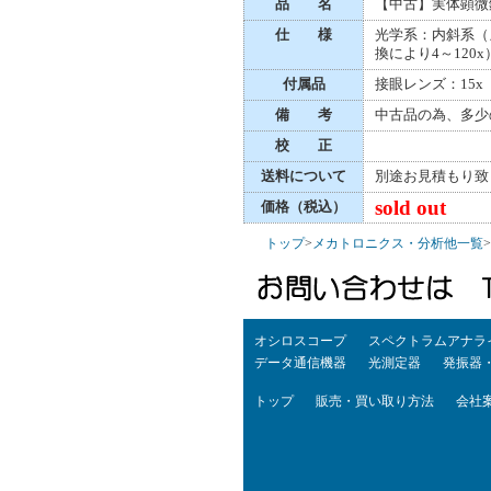
品 名
【中古】実体顕微
仕 様
光学系：内斜系（
換により4～120
付属品
接眼レンズ：15x
備 考
中古品の為、多少
校 正
送料について
別途お見積もり致
sold out
価格（税込）
トップ
>
メカトロニクス・分析他一覧
>
オシロスコープ
スペクトラムアナラ
データ通信機器
光測定器
発振器
トップ
販売・買い取り方法
会社