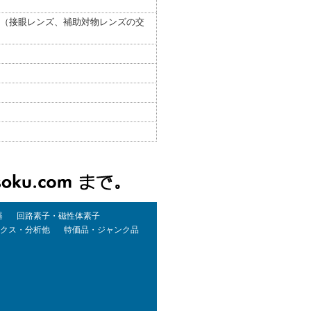
0x（接眼レンズ、補助対物レンズの交
器
回路素子・磁性体素子
クス・分析他
特価品・ジャンク品