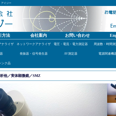
）アイジー
引方法
会社案内
お問い合わせ
Eng
アナライザ
ネットワークアナライザ
電圧・電流・電力測定器
周波数・時間測
器
発振器・信号発生器
AV測定器
電源関連機
ャンク品
析他／実体顕微鏡／SMZ