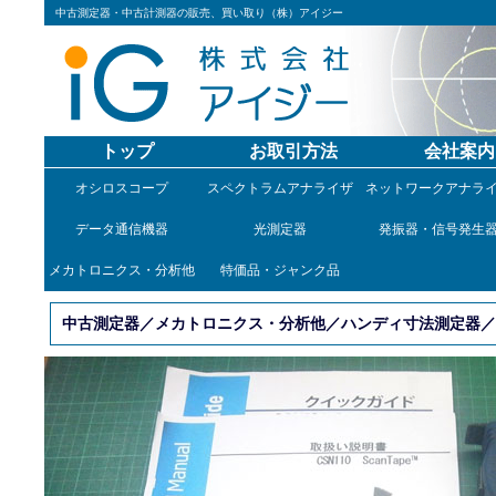
中古測定器・中古計測器の販売、買い取り（株）アイジー
トップ
お取引方法
会社案内
オシロスコープ
スペクトラムアナライザ
ネットワークアナラ
データ通信機器
光測定器
発振器・信号発生
メカトロニクス・分析他
特価品・ジャンク品
中古測定器／メカトロニクス・分析他／ハンディ寸法測定器／CS