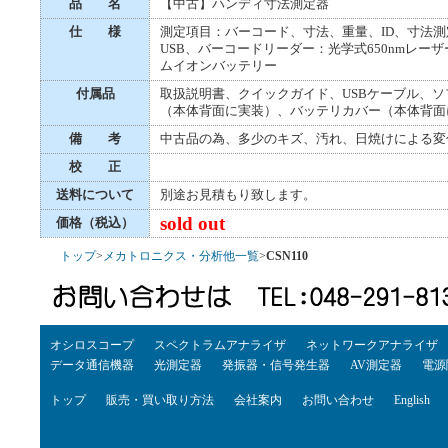
品 名
【中古】ハンディ寸法測定器
仕 様
測定項目：バーコード、寸法、重量、ID、寸法測定：寸
USB、バーコードリーダー：光学式650nmレーザー
ムイオンバッテリー
付属品
取扱説明書、クイックガイド、USBケーブル、ソ
（本体背面に実装）、バッテリカバー（本体背面に実
備 考
中古品の為、多少のキズ、汚れ、日焼けによる変
校 正
送料について
別途お見積もり致します。
sold out
価格（税込）
トップ
>
メカトロニクス・分析他一覧
>
CSN110
オシロスコープ
スペクトラムアナライザ
ネットワークアナライザ
データ通信機器
光測定器
発振器・信号発生器
AV測定器
電源
トップ
販売・買い取り方法
会社案内
お問い合わせ
English