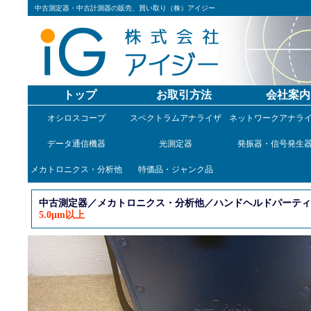
中古測定器・中古計測器の販売、買い取り（株）アイジー
トップ
お取引方法
会社案内
オシロスコープ
スペクトラムアナライザ
ネットワークアナラ
データ通信機器
光測定器
発振器・信号発生
メカトロニクス・分析他
特価品・ジャンク品
中古測定器／メカトロニクス・分析他／ハンドヘルドパーティク
5.0μm以上