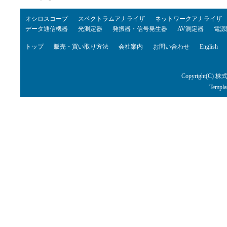
オシロスコープ
スペクトラムアナライザ
ネットワークアナライザ
データ通信機器
光測定器
発振器・信号発生器
AV測定器
電源
トップ
販売・買い取り方法
会社案内
お問い合わせ
English
Copyright(C) 株
Templa