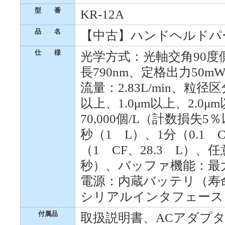
型 番
KR-12A
品 名
【中古】ハンドヘルドパ
仕 様
光学方式：光軸交角90
長790nm、定格出力5
流量：2.83L/min、粒径区
以上、1.0μm以上、2.0
70,000個/L（計数損失5
秒（1 L）、1分（0.1 C
（1 CF、28.3 L）、
秒）、バッファ機能：最
電源：内蔵バッテリ（寿
シリアルインタフェース
付属品
取扱説明書、ACアダプタ