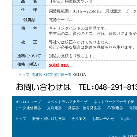
品 名
【中古】周波数カウンタ
仕 様
周波数範囲：0.1Hz～225MHz、周期測定、ピー
付属品
電源ケーブル
備 考
キャリングハンドルは新品です。
中古品の為、多少のキズ、汚れ、日焼けによる変
校 正
弊社では校正をかけておりません。
校正が必要な場合は別途お見積もりを承ります。
送料について
別途お見積もり致します。
sold out
価格（税込）
トップ
>
周波数・時間測定器一覧
>
53181A
オシロスコープ
スペクトラムアナライザ
ネットワークアナライザ
データ通信機器
光測定器
発振器・信号発生器
AV測定器
電源
トップ
販売・買い取り方法
会社案内
お問い合わせ
English
Copyright(C) 株