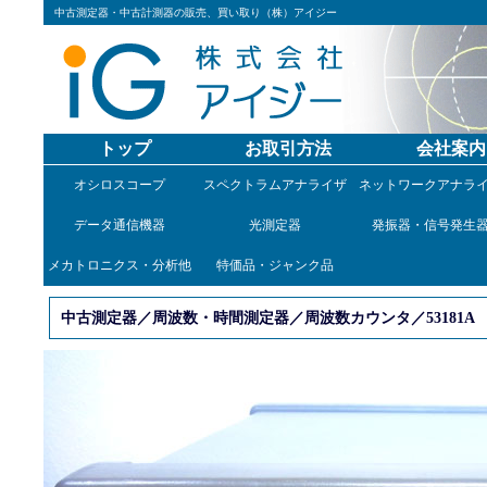
中古測定器・中古計測器の販売、買い取り（株）アイジー
トップ
お取引方法
会社案内
オシロスコープ
スペクトラムアナライザ
ネットワークアナラ
データ通信機器
光測定器
発振器・信号発生
メカトロニクス・分析他
特価品・ジャンク品
中古測定器／周波数・時間測定器／周波数カウンタ／53181A
1