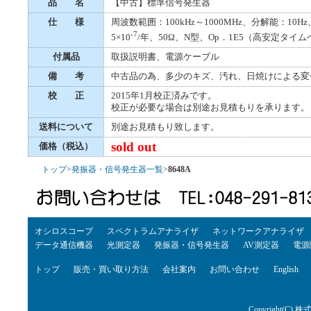
品 名
【中古】標準信号発生器
仕 様
周波数範囲：100kHz～1000MHz、分解能：10
-7
5×10
/年、50Ω、N型、Op．1E5（高安定タイ
付属品
取扱説明書、電源ケーブル
備 考
中古品の為、多少のキズ、汚れ、日焼けによる変
校 正
2015年1月校正済みです。
校正が必要な場合は別途お見積もりを承ります。
送料について
別途お見積もり致します。
sold out
価格（税込）
トップ
>
発振器・信号発生器一覧
>
8648A
オシロスコープ
スペクトラムアナライザ
ネットワークアナライザ
データ通信機器
光測定器
発振器・信号発生器
AV測定器
電源
トップ
販売・買い取り方法
会社案内
お問い合わせ
English
Copyright(C) 株