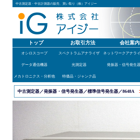
中古測定器・中古計測器の販売、買い取り（株）アイジー
トップ
お取引方法
会社案内
オシロスコープ
スペクトラムアナライザ
ネットワークアナラ
データ通信機器
光測定器
発振器・信号発生
メカトロニクス・分析他
特価品・ジャンク品
中古測定器／発振器・信号発生器／標準信号発生器／8648A
コ