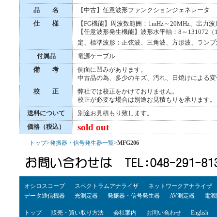
品 名
【中古】任意波形ファンクションジェネレータ
仕 様
【FG機能】周波数範囲：1mHz～20MHz、出力
【任意波形発生機能】波形水平軸：8～131072（12
定、標準波形：正弦波、三角波、方形波、ランプ波、s
付属品
電源ケーブル
備 考
側面に凹みがあります。
中古品の為、多少のキズ、汚れ、日焼けによる変
校 正
弊社では校正をかけておりません。
校正が必要な場合は別途お見積もりを承ります。
送料について
別途お見積もり致します。
sold out
価格（税込）
トップ
>
発振器・信号発生器一覧
>
MFG206
オシロスコープ
スペクトラムアナライザ
ネットワークアナライザ
データ通信機器
光測定器
発振器・信号発生器
AV測定器
電源
トップ
販売・買い取り方法
会社案内
お問い合わせ
English