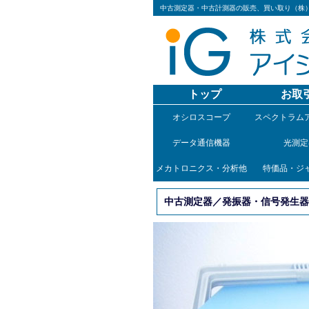
中古測定器・中古計測器の販売、買い取り（株
トップ
お取
オシロスコープ
スペクトラム
データ通信機器
光測定
メカトロニクス・分析他
特価品・ジ
中古測定器／発振器・信号発生器／任