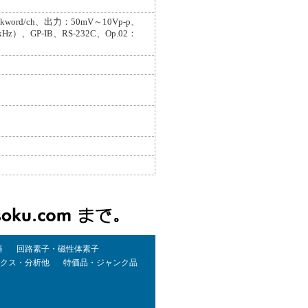
rd/ch、出力：50mV～10Vp-p、
P-IB、RS-232C、Op.02：
器
回路素子・磁性体素子
クス・分析他
特価品・ジャンク品