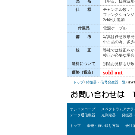
品 名
【中古】任意波形
仕 様
チャンネル数：4（O
ファンクションジェ
2ch出力追加
付属品
電源ケーブル
備 考
写真は任意波形発
中古品の為、多少
校 正
弊社では校正をか
校正が必要な場合
送料について
別途お見積もり致
sold out
価格（税込）
トップ
>
発振器・信号発生器一覧
>
AWG
オシロスコープ
スペクトラムアナラ
データ通信機器
光測定器
発振器
トップ
販売・買い取り方法
会社