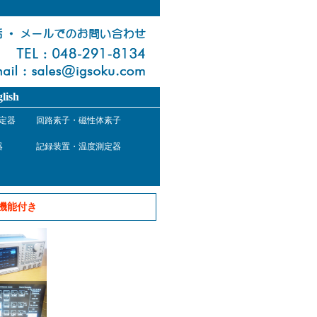
lish
定器
回路素子・磁性体素子
器
記録装置・温度測定器
G機能付き