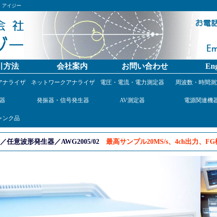
）アイジー
引方法
会社案内
お問い合わせ
Eng
アナライザ
ネットワークアナライザ
電圧・電流・電力測定器
周波数・時間測
器
発振器・信号発生器
AV測定器
電源関連機
ャンク品
意波形発生器／AWG2005/02
最高サンプル20MS/s、4ch出力、F