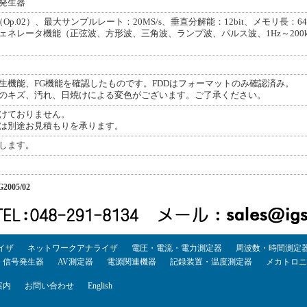
発生器
p.02）、最大サンプルレート：20MS/s、垂直分解能：12bit、メモリ長：64kwo
ネレータ機能（正弦波、方形波、三角波、ランプ波、パルス波、1Hz～200kHz）、G
生機能、FG機能を確認したものです。FDDはフォーマットのみ確認済み。
のキズ、汚れ、日焼けによる変色がございます。ご了承ください。
けておりません。
は別途お見積もりを承ります。
します。
2005/02
イザ
ネットワークアナライザ
電圧・電流・電力測定器
周波数・時間測定
・信号発生器
AV測定器
電源関連機器
記録装置・温度測定器
メカトロニ
案内
お問い合わせ
English