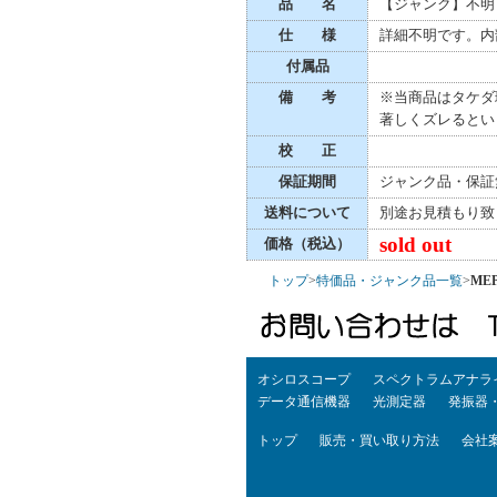
品 名
【ジャンク】不明
仕 様
詳細不明です。内
付属品
備 考
※当商品はタケダ
著しくズレるとい
校 正
保証期間
ジャンク品・保証
送料について
別途お見積もり致
sold out
価格（税込）
トップ
>
特価品・ジャンク品一覧
>
MEP
オシロスコープ
スペクトラムアナラ
データ通信機器
光測定器
発振器
トップ
販売・買い取り方法
会社