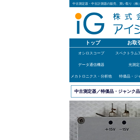
中古測定器・中古計測器の販売、買い取り（株
トップ
お取
オシロスコープ
スペクトラム
データ通信機器
光測定
メカトロニクス・分析他
特価品・ジ
中古測定器／特価品・ジャンク品／M