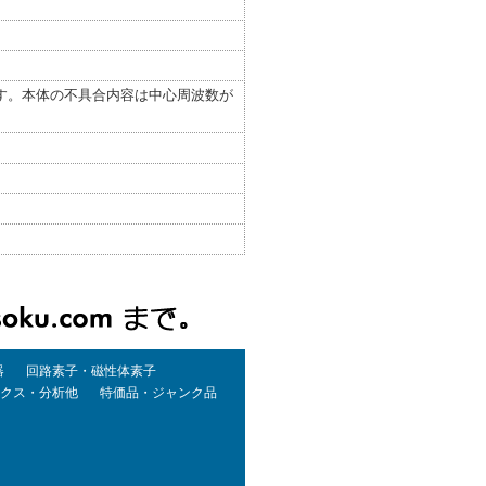
。
です。本体の不具合内容は中心周波数が
。
器
回路素子・磁性体素子
クス・分析他
特価品・ジャンク品