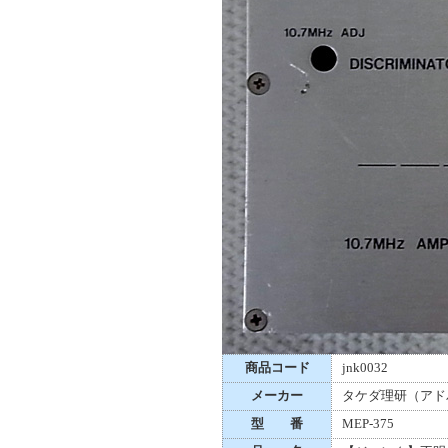
商品コード
jnk0032
メーカー
タケダ理研（アド
型 番
MEP-375