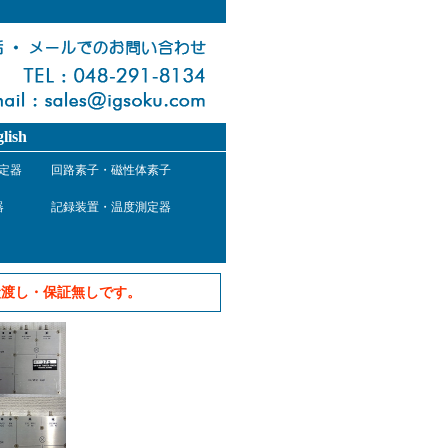
lish
定器
回路素子・磁性体素子
器
記録装置・温度測定器
状渡し・保証無しです。