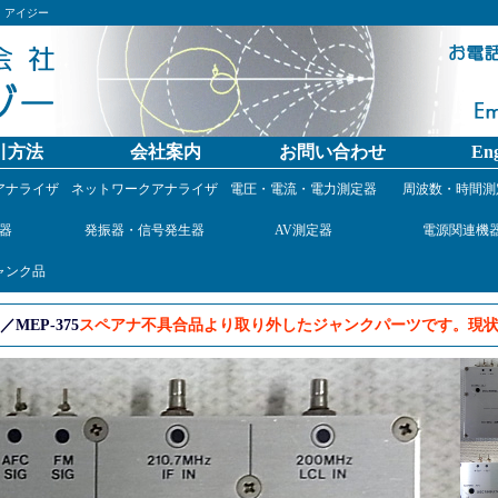
）アイジー
引方法
会社案内
お問い合わせ
Eng
アナライザ
ネットワークアナライザ
電圧・電流・電力測定器
周波数・時間測
器
発振器・信号発生器
AV測定器
電源関連機
ャンク品
EP-375
スペアナ不具合品より取り外したジャンクパーツです。現