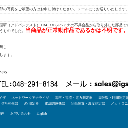
部の写真をご希望の方はお申し付けください。メールにてお送りいたします
理研（アドバンテスト）TR4133Bスペアナの不具合品から取り外した部品
当商品が正常動作品であるかは不明です
うものでした。
無し
します。
-375
イザ
ネットワークアナライザ
電圧・電流・電力測定器
周波数・時間測定
・信号発生器
AV測定器
電源関連機器
記録装置・温度測定器
メカトロニ
案内
お問い合わせ
English