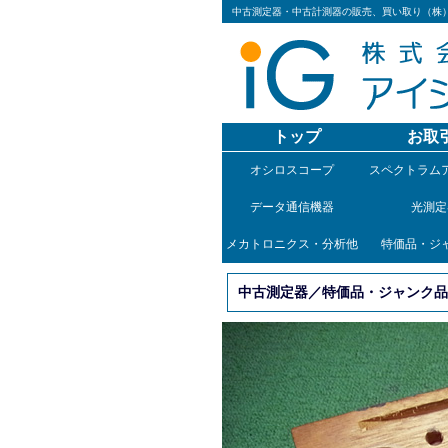
中古測定器・中古計測器の販売、買い取り（株
トップ
お取
オシロスコープ
スペクトラム
データ通信機器
光測定
メカトロニクス・分析他
特価品・ジ
中古測定器／特価品・ジャンク品／