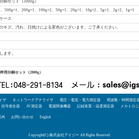
銅セット（2000g）
500g×1、200g×1、100g×2、50g×1、20g×1、10g×2、5g×1、2g×2、1g×1
ケース
のキズ、汚れ、日焼けによる変色がございます。ご了承ください。
します。
秤用分銅セット（2000g）
イザ
ネットワークアナライザ
電圧・電流・電力測定器
周波数・時間測定
・信号発生器
AV測定器
電源関連機器
記録装置・温度測定器
メカトロニ
案内
お問い合わせ
English
Copyright(C) 株式会社アイジー All Rights Reserved.