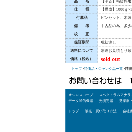
品 名
【中古】精密秤用分
仕 様
【構成】1000ｇ×1、
付属品
ピンセット、木製
備 考
中古品の為、多少
校 正
保証期間
現状渡し
送料について
別途お見積もり致
sold out
価格（税込）
トップ
>
特価品・ジャンク品一覧
>
精密
オシロスコープ
スペクトラムアナラ
データ通信機器
光測定器
発振器
トップ
販売・買い取り方法
会社