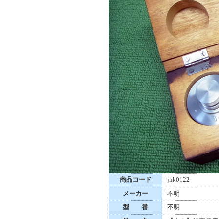
商品コード
jnk0122
メーカー
不明
型 番
不明