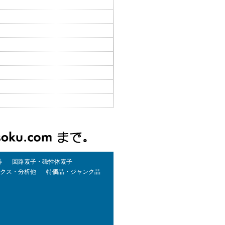
器
回路素子・磁性体素子
クス・分析他
特価品・ジャンク品