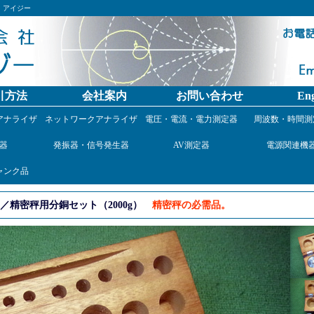
）アイジー
引方法
会社案内
お問い合わせ
Eng
アナライザ
ネットワークアナライザ
電圧・電流・電力測定器
周波数・時間測
器
発振器・信号発生器
AV測定器
電源関連機
ャンク品
精密秤用分銅セット（2000g）
精密秤の必需品。