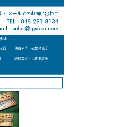
lish
定器
回路素子・磁性体素子
器
記録装置・温度測定器