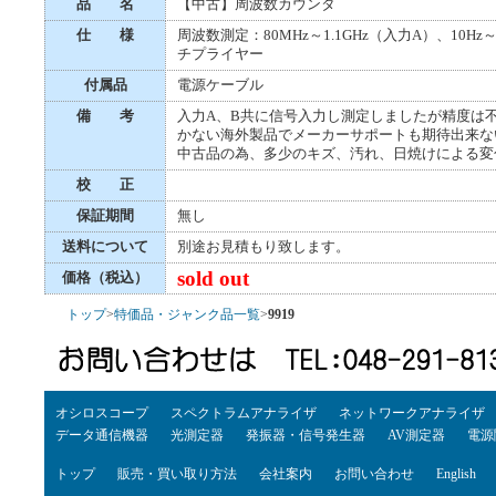
品 名
【中古】周波数カウンタ
仕 様
周波数測定：80MHz～1.1GHz（入力A）、10Hz～1
チプライヤー
付属品
電源ケーブル
備 考
入力A、B共に信号入力し測定しましたが精度は
かない海外製品でメーカーサポートも期待出来な
中古品の為、多少のキズ、汚れ、日焼けによる変
校 正
保証期間
無し
送料について
別途お見積もり致します。
sold out
価格（税込）
トップ
>
特価品・ジャンク品一覧
>
9919
オシロスコープ
スペクトラムアナライザ
ネットワークアナライザ
データ通信機器
光測定器
発振器・信号発生器
AV測定器
電源
トップ
販売・買い取り方法
会社案内
お問い合わせ
English