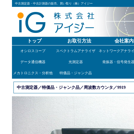
中古測定器・中古計測器の販売、買い取り（株）アイジー
トップ
お取引方法
会社案内
オシロスコープ
スペクトラムアナライザ
ネットワークアナラ
データ通信機器
光測定器
発振器・信号発生
メカトロニクス・分析他
特価品・ジャンク品
中古測定器／特価品・ジャンク品／周波数カウンタ／9919