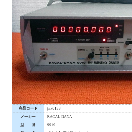
商品コード
jnk0133
メーカー
RACAL-DANA
型 番
9919