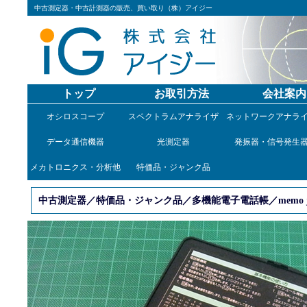
中古測定器・中古計測器の販売、買い取り（株）アイジー
トップ
お取引方法
会社案内
オシロスコープ
スペクトラムアナライザ
ネットワークアナラ
データ通信機器
光測定器
発振器・信号発生
メカトロニクス・分析他
特価品・ジャンク品
中古測定器／特価品・ジャンク品／多機能電子電話帳／memo jac