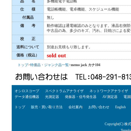
品 名
多機能電子電話帳
仕 様
電話帳機能、電卓機能、スケジュール機能
付属品
無し
備 考
動作確認は通電確認のみとなります。液晶右側部
中古品の為、多少のキズ、汚れ、日焼けによる変
校 正
送料について
別途お見積もり致します。
sold out
価格（税込）
トップ
>
特価品・ジャンク品一覧
>
memo jack カナ104
オシロスコープ
スペクトラムアナライザ
ネットワークアナライザ
データ通信機器
光測定器
発振器・信号発生器
AV測定器
電源
トップ
販売・買い取り方法
会社案内
お問い合わせ
English
Copyright(C) 株
Templa