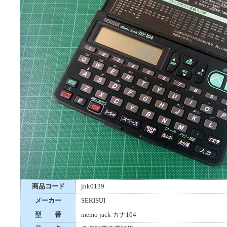
商品コード
jnk0139
メーカー
SEKISUI
型 番
memo jack カナ104