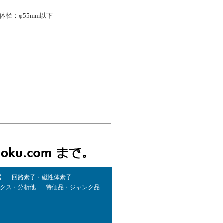
導体径：φ55mm以下
器
回路素子・磁性体素子
クス・分析他
特価品・ジャンク品