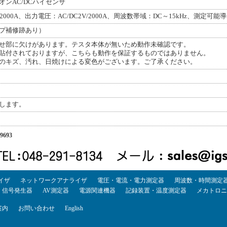
ンAC/DCハイセンサ
2000A、出力電圧：AC/DC2V/2000A、周波数帯域：DC～15kHz、測定可能
プ補修跡あり）
せ部に欠けがあります。テスタ本体が無いため動作未確認です。
貼付されておりますが、こちらも動作を保証するものではありません。
のキズ、汚れ、日焼けによる変色がございます。ご了承ください。
します。
693
イザ
ネットワークアナライザ
電圧・電流・電力測定器
周波数・時間測定
・信号発生器
AV測定器
電源関連機器
記録装置・温度測定器
メカトロニ
案内
お問い合わせ
English