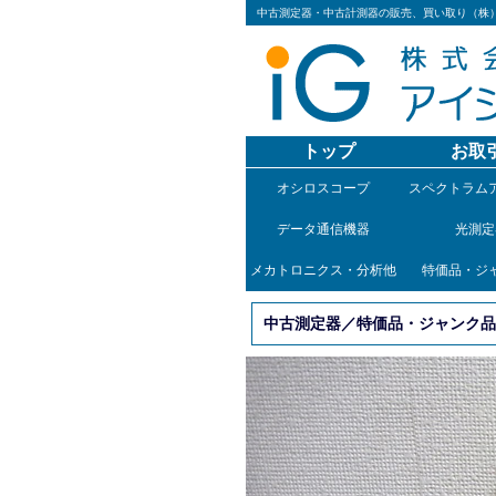
中古測定器・中古計測器の販売、買い取り（株
トップ
お取
オシロスコープ
スペクトラム
データ通信機器
光測定
メカトロニクス・分析他
特価品・ジ
中古測定器／特価品・ジャンク品／