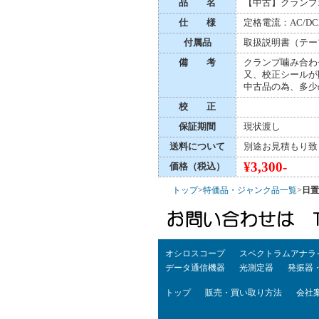
品 名
【中古】クランプオ
仕 様
定格電流：AC/DC
付属品
取扱説明書（テー
備 考
クランプ噛み合わ
又、校正シールが
中古品の為、多少
校 正
保証期間
現状渡し
送料について
別途お見積もり致
¥3,300-
価格（税込）
トップ
>
特価品・ジャンク品一覧
>
日置9
オシロスコープ
スペクトラムアナラ
データ通信機器
光測定器
発振器
トップ
販売・買い取り方法
会社