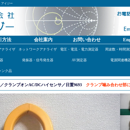
）アイジー
引方法
会社案内
お問い合わせ
Eng
アナライザ
ネットワークアナライザ
電圧・電流・電力測定器
周波数・時間測
器
発振器・信号発生器
AV測定器
電源関連機
ャンク品
クランプオンAC/DCハイセンサ／日置9693
クランプ噛み合わせ部に