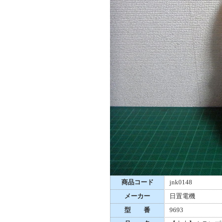
商品コード
jnk0148
メーカー
日置電機
型 番
9693