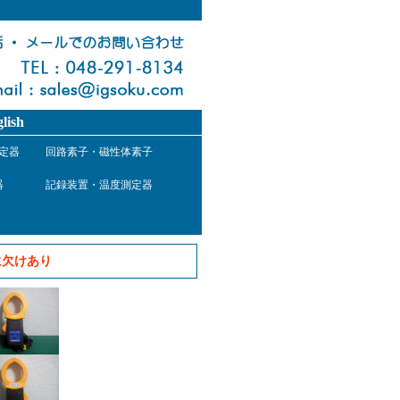
lish
定器
回路素子・磁性体素子
器
記録装置・温度測定器
欠けあり