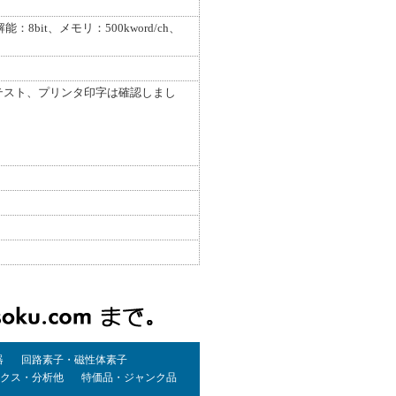
能：8bit、メモリ：500kword/ch、
テスト、プリンタ印字は確認しまし
器
回路素子・磁性体素子
クス・分析他
特価品・ジャンク品