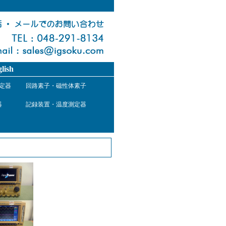
lish
定器
回路素子・磁性体素子
器
記録装置・温度測定器