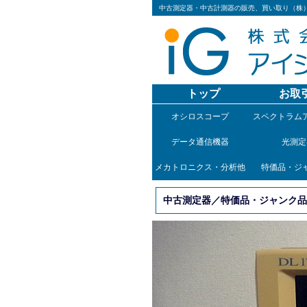
中古測定器・中古計測器の販売、買い取り（株
トップ
お取
オシロスコープ
スペクトラム
データ通信機器
光測定
メカトロニクス・分析他
特価品・ジ
中古測定器／特価品・ジャンク品／