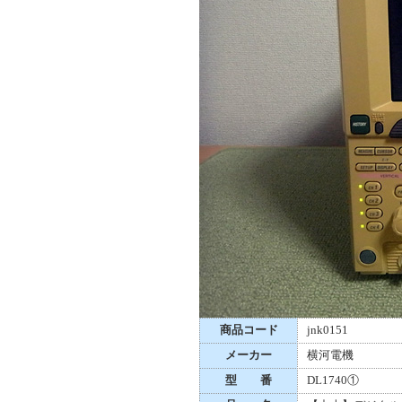
商品コード
jnk0151
メーカー
横河電機
型 番
DL1740①