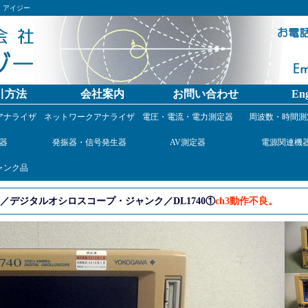
）アイジー
引方法
会社案内
お問い合わせ
Eng
アナライザ
ネットワークアナライザ
電圧・電流・電力測定器
周波数・時間測
器
発振器・信号発生器
AV測定器
電源関連機
ャンク品
デジタルオシロスコープ・ジャンク／DL1740①
ch3動作不良。