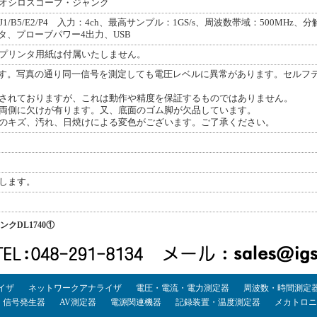
オシロスコープ・ジャンク
M-J1/B5/E2/P4 入力：4ch、最高サンプル：1GS/s、周波数帯域：500MHz、分解
タ、プローブパワー4出力、USB
プリンタ用紙は付属いたしません。
です。写真の通り同一信号を測定しても電圧レベルに異常があります。セルフ
されておりますが、これは動作や精度を保証するものではありません。
両側に欠けが有ります。又、底面のゴム脚が欠品しています。
のキズ、汚れ、日焼けによる変色がございます。ご了承ください。
します。
ンクDL1740①
イザ
ネットワークアナライザ
電圧・電流・電力測定器
周波数・時間測定
・信号発生器
AV測定器
電源関連機器
記録装置・温度測定器
メカトロニ