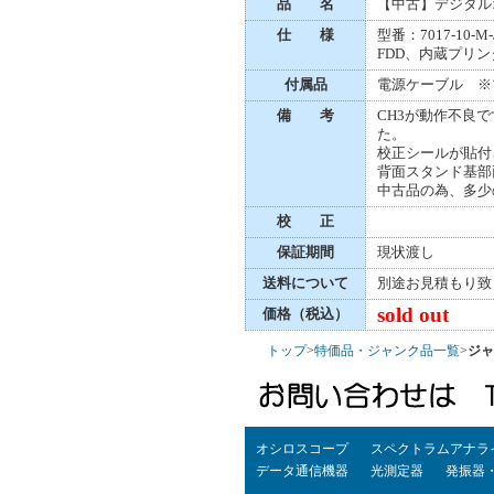
品 名
【中古】デジタル
仕 様
型番：7017-10-
FDD、内蔵プリン
付属品
電源ケーブル ※
備 考
CH3が動作不良
た。
校正シールが貼付
背面スタンド基部
中古品の為、多少
校 正
保証期間
現状渡し
送料について
別途お見積もり致
sold out
価格（税込）
トップ
>
特価品・ジャンク品一覧
>
ジャ
オシロスコープ
スペクトラムアナラ
データ通信機器
光測定器
発振器