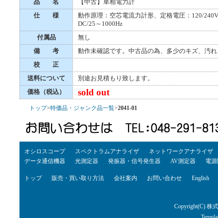
品 名
【中古】単相電力計
仕 様
動作原理：空芯電流力計形、定格電圧：120/240V（1.
DC/25～1000Hz
付属品
無し
備 考
動作未確認です。中古品の為、多少のキズ、汚れ
校 正
送料について
別途お見積もり致します。
sold out
価格（税込）
トップ
>
特価品・ジャンク品一覧
>
2041-01
オシロスコープ
スペクトラムアナライザ
ネットワークアナライザ
データ通信機器
光測定器
発振器・信号発生器
AV測定器
電源
トップ
販売・買い取り方法
会社案内
お問い合わせ
English
Copyright(C) 株
Templa