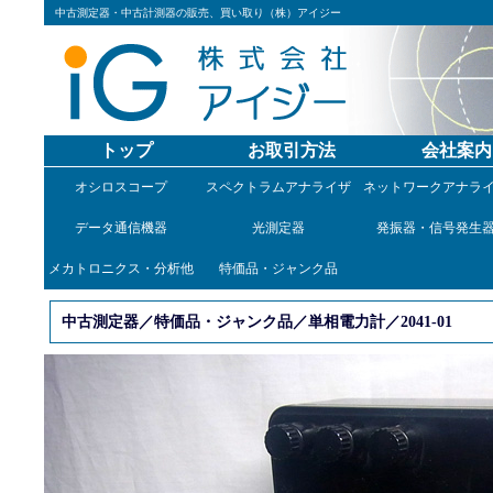
中古測定器・中古計測器の販売、買い取り（株）アイジー
トップ
お取引方法
会社案内
オシロスコープ
スペクトラムアナライザ
ネットワークアナラ
データ通信機器
光測定器
発振器・信号発生
メカトロニクス・分析他
特価品・ジャンク品
中古測定器／特価品・ジャンク品／単相電力計／2041-01