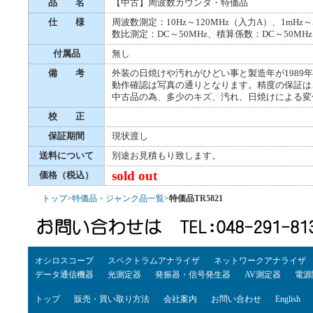
品 名
【中古】周波数カウンタ・特価品
仕 様
周波数測定：10Hz～120MHz（入力A）、1mHz～5
数比測定：DC～50MHz、積算係数：DC～50MHz
付属品
無し
備 考
外装の日焼けや汚れがひどい事と製造年が1989
動作確認は写真の通りとなります。精度の保証は
中古品の為、多少のキズ、汚れ、日焼けによる変
校 正
保証期間
現状渡し
送料について
別途お見積もり致します。
sold out
価格（税込）
トップ
>
特価品・ジャンク品一覧
>
特価品TR5821
オシロスコープ
スペクトラムアナライザ
ネットワークアナライザ
データ通信機器
光測定器
発振器・信号発生器
AV測定器
電源
トップ
販売・買い取り方法
会社案内
お問い合わせ
English