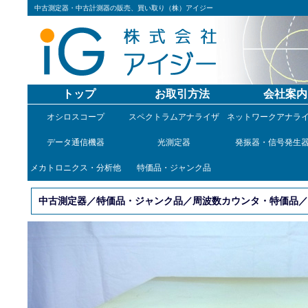
中古測定器・中古計測器の販売、買い取り（株）アイジー
トップ
お取引方法
会社案内
オシロスコープ
スペクトラムアナライザ
ネットワークアナラ
データ通信機器
光測定器
発振器・信号発生
メカトロニクス・分析他
特価品・ジャンク品
中古測定器／特価品・ジャンク品／周波数カウンタ・特価品／TR