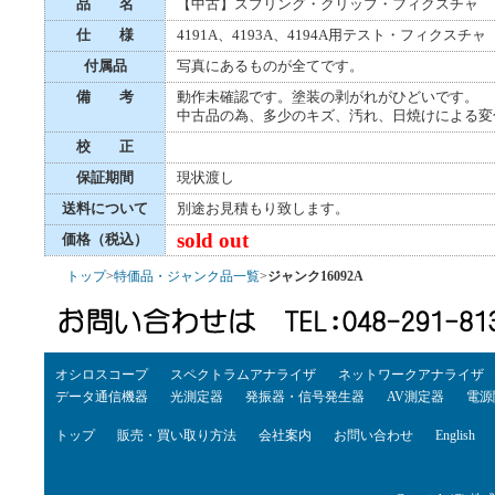
品 名
【中古】スプリング・クリップ・フィクスチャ
仕 様
4191A、4193A、4194A用テスト・フィクスチャ
付属品
写真にあるものが全てです。
備 考
動作未確認です。塗装の剥がれがひどいです。
中古品の為、多少のキズ、汚れ、日焼けによる変
校 正
保証期間
現状渡し
送料について
別途お見積もり致します。
sold out
価格（税込）
トップ
>
特価品・ジャンク品一覧
>
ジャンク16092A
オシロスコープ
スペクトラムアナライザ
ネットワークアナライザ
データ通信機器
光測定器
発振器・信号発生器
AV測定器
電源
トップ
販売・買い取り方法
会社案内
お問い合わせ
English