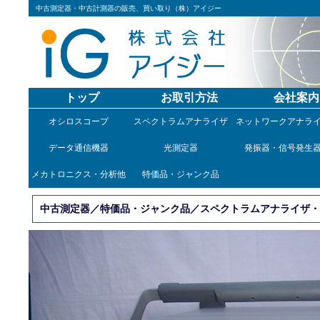
中古測定器・中古計測器の販売、買い取り（株）アイジー
トップ
お取引方法
会社案内
オシロスコープ
スペクトラムアナライザ
ネットワークアナラ
データ通信機器
光測定器
発振器・信号発生
メカトロニクス・分析他
特価品・ジャンク品
中古測定器／特価品・ジャンク品／スペクトラムアナライザ・ジ