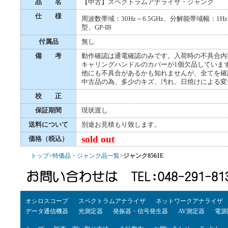
品 名
【中古】スペクトラムアナライザ・ジャンク
仕 様
周波数帯域：30Hz～6.5GHz、分解能帯域幅：1Hz
型、GP-IB
付属品
無し
備 考
動作確認は通電確認のみです。入荷時の不具合内容
キャリングハンドルのカバーが1個欠品していま
他にも不具合があるかも知れませんが、全てを確
中古品の為、多少のキズ、汚れ、日焼けによる変
校 正
保証期間
現状渡し
送料について
別途お見積もり致します。
sold out
価格（税込）
トップ
>
特価品・ジャンク品一覧
>
ジャンク8561E
オシロスコープ
スペクトラムアナライザ
ネットワークアナライザ
データ通信機器
光測定器
発振器・信号発生器
AV測定器
電源