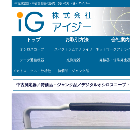
中古測定器・中古計測器の販売、買い取り（株）アイジー
トップ
お取引方法
会社案内
オシロスコープ
スペクトラムアナライザ
ネットワークアナラ
データ通信機器
光測定器
発振器・信号発生
メカトロニクス・分析他
特価品・ジャンク品
中古測定器／特価品・ジャンク品／デジタルオシロスコープ・ジャ