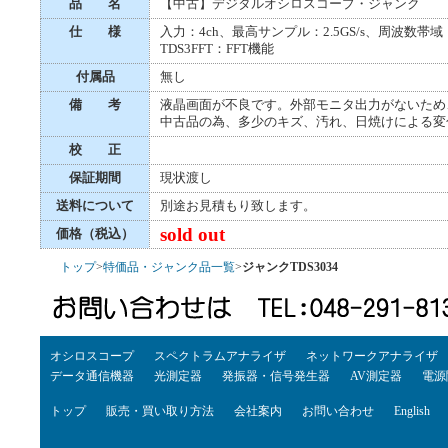
品 名
【中古】デジタルオシロスコープ・ジャンク
仕 様
入力：4ch、最高サンプル：2.5GS/s、周波数帯域：3
TDS3FFT：FFT機能
付属品
無し
備 考
液晶画面が不良です。外部モニタ出力がないため
中古品の為、多少のキズ、汚れ、日焼けによる変
校 正
保証期間
現状渡し
送料について
別途お見積もり致します。
sold out
価格（税込）
トップ
>
特価品・ジャンク品一覧
>
ジャンクTDS3034
オシロスコープ
スペクトラムアナライザ
ネットワークアナライザ
データ通信機器
光測定器
発振器・信号発生器
AV測定器
電源
トップ
販売・買い取り方法
会社案内
お問い合わせ
English