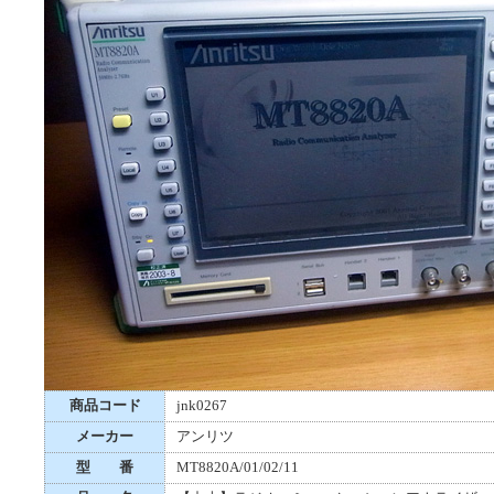
商品コード
jnk0267
メーカー
アンリツ
型 番
MT8820A/01/02/11