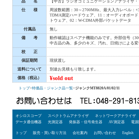
品 名
【中古】ラジオコミュニケーションアナライザ・
仕 様
周波数範囲：30～2700MHz、最大入力レベル：+35
TDMA測定ハードウェア、11：オーディオボード、M
トウェア、02：W-CDMA外部パケットデータ
付属品
無し
備 考
動作確認はスペアナ機能のみです。外部信号（300
中古品の為、多少のキズ、汚れ、日焼けによる変
校 正
保証期間
現状渡し
送料について
別途お見積もり致します。
¥sold out
価格（税込）
トップ
>
特価品・ジャンク品一覧
>
ジャンクMT8820A/01/02/11
オシロスコープ
スペクトラムアナライザ
ネットワークアナライザ
データ通信機器
光測定器
発振器・信号発生器
AV測定器
電源
トップ
販売・買い取り方法
会社案内
お問い合わせ
English