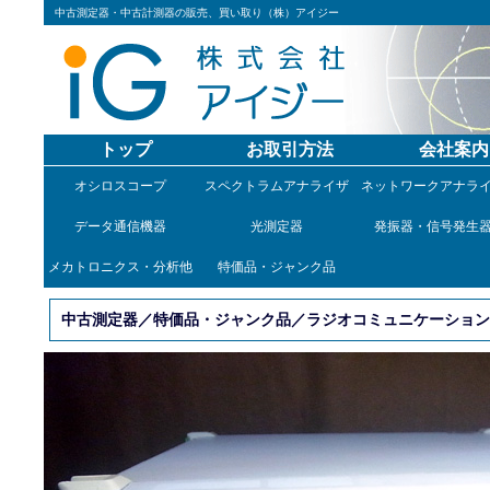
中古測定器・中古計測器の販売、買い取り（株）アイジー
トップ
お取引方法
会社案内
オシロスコープ
スペクトラムアナライザ
ネットワークアナラ
データ通信機器
光測定器
発振器・信号発生
メカトロニクス・分析他
特価品・ジャンク品
中古測定器／特価品・ジャンク品／ラジオコミュニケーションアナライザ