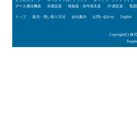
オシロスコープ
スペクトラムアナライザ
ネットワークアナライザ
データ通信機器
光測定器
発振器・信号発生器
AV測定器
電源
トップ
販売・買い取り方法
会社案内
お問い合わせ
English
Copyright(C) 株
Templa