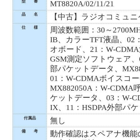
型 番
MT8820A/02/11/21
品 名
【中古】ラジオコミュニ
仕 様
周波数範囲：30～2700M
IB、カラーTFT液晶、0
オボード、21：W-CDM
GSM測定ソフトウェア、0
部パケットデータ、MX88
01：W-CDMAボイスコ
MX882050A：W-CD
ケットデータ、03：W-CD
IX、11：HSDPA外部
付属品
無し
備 考
動作確認はスペアナ機能のみ