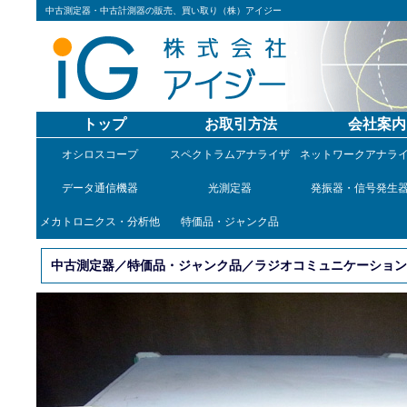
中古測定器・中古計測器の販売、買い取り（株）アイジー
トップ
お取引方法
会社案内
オシロスコープ
スペクトラムアナライザ
ネットワークアナラ
データ通信機器
光測定器
発振器・信号発生
メカトロニクス・分析他
特価品・ジャンク品
中古測定器／特価品・ジャンク品／ラジオコミュニケーションアナライザ