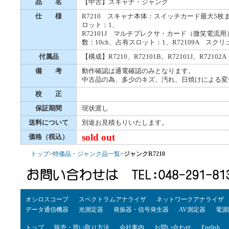
品 名
【中古】スキャナ・ジャンク
仕 様
R7210 スキャナ本体：スイッチカード最大5枚ま
ロット：1、
R72101J マルチプレクサ・カード（微笑電流用）
数：10ch、占有スロット：1、R72109A ス
付属品
【構成】R7210、R72101B、R72101J、R72102
備 考
動作確認は通電確認のみとなります。
中古品の為、多少のキズ、汚れ、日焼けによる変
校 正
保証期間
現状渡し
送料について
別途お見積もりいたします。
sold out
価格（税込）
トップ
>
特価品・ジャンク品一覧
>
ジャンクR7210
オシロスコープ
スペクトラムアナライザ
ネットワークアナライザ
データ通信機器
光測定器
発振器・信号発生器
AV測定器
電源
トップ
販売・買い取り方法
会社案内
お問い合わせ
English