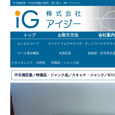
中古測定器・中古計測器の販売、買い取り（株）アイジー
トップ
お取引方法
会社案内
オシロスコープ
スペクトラムアナライザ
ネットワークアナラ
データ通信機器
光測定器
発振器・信号発生
メカトロニクス・分析他
特価品・ジャンク品
中古測定器／特価品・ジャンク品／スキャナ・ジャンク／R721