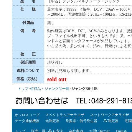
品 名
【中古】デジタルマルチメータ・ジャンク
仕 様
最大表示：19999 4桁半、DCV：20mV～1000V、
～200MΩ、周波数測定：20Hz～100kHz、RS-232
付属品
無し
備 考
動作確認はDCV、DCI、ACVのみとなります
ブ・ファイル検出不可」というものです。又、m
ンドルと背面インタフェースが欠品しています。
中古品の為、多少のキズ、汚れ、日焼けによる変
校 正
保証期間
現状渡し
送料について
別途お見積もり致します。
sold out
価格（税込）
トップ
>
特価品・ジャンク品一覧
>
ジャンクR6441B
オシロスコープ
スペクトラムアナライザ
ネットワークアナライザ
データ通信機器
光測定器
発振器・信号発生器
AV測定器
電源
トップ
販売・買い取り方法
会社案内
お問い合わせ
English