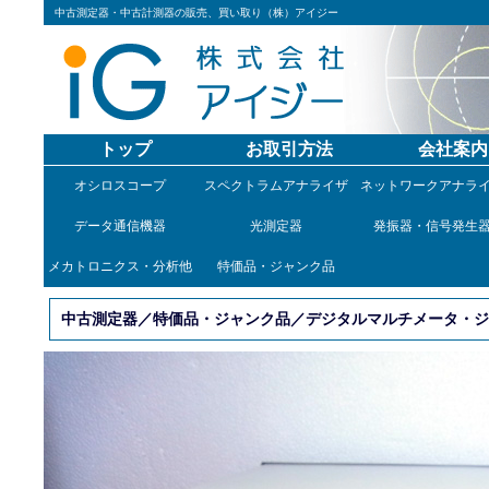
中古測定器・中古計測器の販売、買い取り（株）アイジー
トップ
お取引方法
会社案内
オシロスコープ
スペクトラムアナライザ
ネットワークアナラ
データ通信機器
光測定器
発振器・信号発生
メカトロニクス・分析他
特価品・ジャンク品
中古測定器／特価品・ジャンク品／デジタルマルチメータ・ジャン