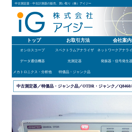
中古測定器・中古計測器の販売、買い取り（株）アイジー
トップ
お取引方法
会社案内
オシロスコープ
スペクトラムアナライザ
ネットワークアナラ
データ通信機器
光測定器
発振器・信号発生
メカトロニクス・分析他
特価品・ジャンク品
中古測定器／特価品・ジャンク品／OTDR・ジャンク／Q8460A/Q