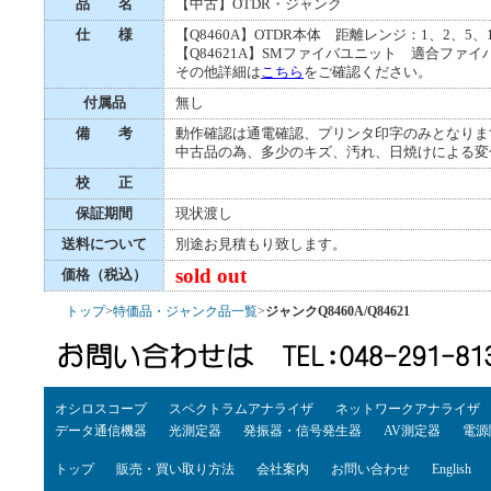
品 名
【中古】OTDR・ジャンク
仕 様
【Q8460A】OTDR本体 距離レンジ：1、2、5
【Q84621A】SMファイバユニット 適合ファイバ：SM
その他詳細は
こちら
をご確認ください。
付属品
無し
備 考
動作確認は通電確認、プリンタ印字のみとなりま
中古品の為、多少のキズ、汚れ、日焼けによる変
校 正
保証期間
現状渡し
送料について
別途お見積もり致します。
sold out
価格（税込）
トップ
>
特価品・ジャンク品一覧
>
ジャンクQ8460A/Q84621
オシロスコープ
スペクトラムアナライザ
ネットワークアナライザ
データ通信機器
光測定器
発振器・信号発生器
AV測定器
電源
トップ
販売・買い取り方法
会社案内
お問い合わせ
English