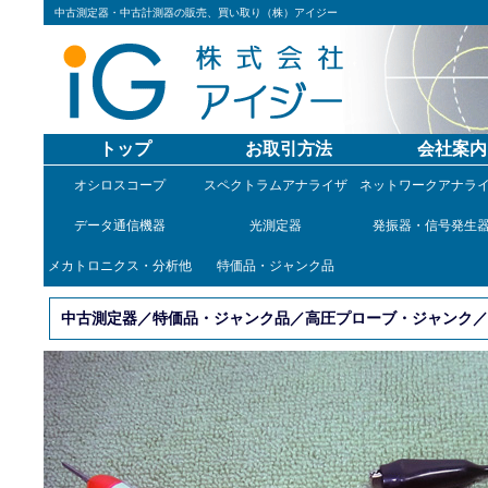
中古測定器・中古計測器の販売、買い取り（株）アイジー
トップ
お取引方法
会社案内
オシロスコープ
スペクトラムアナライザ
ネットワークアナラ
データ通信機器
光測定器
発振器・信号発生
メカトロニクス・分析他
特価品・ジャンク品
中古測定器／特価品・ジャンク品／高圧プローブ・ジャンク／SC