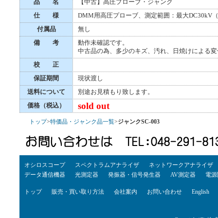
品 名
【中古】高圧プローブ・ジャンク
仕 様
DMM用高圧プローブ、測定範囲：最大DC30kV（
付属品
無し
備 考
動作未確認です。
中古品の為、多少のキズ、汚れ、日焼けによる変
校 正
保証期間
現状渡し
送料について
別途お見積もり致します。
sold out
価格（税込）
トップ
>
特価品・ジャンク品一覧
>
ジャンクSC-003
オシロスコープ
スペクトラムアナライザ
ネットワークアナライザ
データ通信機器
光測定器
発振器・信号発生器
AV測定器
電源
トップ
販売・買い取り方法
会社案内
お問い合わせ
English