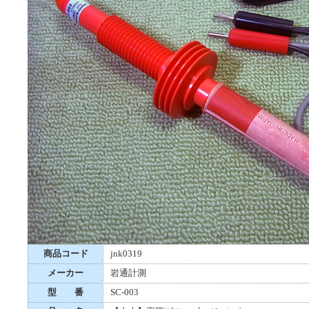
商品コード
jnk0319
メーカー
岩通計測
型 番
SC-003