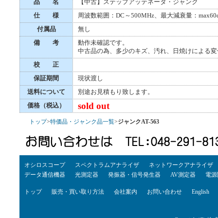
品 名
【中古】ステップアッテネータ・ジャンク
仕 様
周波数範囲：DC～500MHz、最大減衰量：max60
付属品
無し
備 考
動作未確認です。
中古品の為、多少のキズ、汚れ、日焼けによる変
校 正
保証期間
現状渡し
送料について
別途お見積もり致します。
sold out
価格（税込）
トップ
>
特価品・ジャンク品一覧
>
ジャンクAT-563
オシロスコープ
スペクトラムアナライザ
ネットワークアナライザ
データ通信機器
光測定器
発振器・信号発生器
AV測定器
電源
トップ
販売・買い取り方法
会社案内
お問い合わせ
English