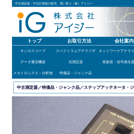
中古測定器・中古計測器の販売、買い取り（株）アイジー
トップ
お取引方法
会社案内
オシロスコープ
スペクトラムアナライザ
ネットワークアナラ
データ通信機器
光測定器
発振器・信号発生
メカトロニクス・分析他
特価品・ジャンク品
中古測定器／特価品・ジャンク品／ステップアッテネータ・ジャン