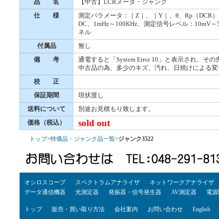
品 名
【中古】LCRメータ・ジャンク
仕 様
測定パラメータ：｜Z｜、｜Y｜、θ、Rp（DCR）、R
DC、1mHz～100KHz、測定信号レベル：10mV
ネル
付属品
無し
備 考
通電すると「System Error 10」と表示され、
中古品の為、多少のキズ、汚れ、日焼けによる変
校 正
保証期間
現状渡し
送料について
別途お見積もり致します。
sold out
価格（税込）
トップ
>
特価品・ジャンク品一覧
>
ジャンク3522
オシロスコープ
スペクトラムアナライザ
ネットワークアナライザ
データ通信機器
光測定器
発振器・信号発生器
AV測定器
電源
トップ
販売・買い取り方法
会社案内
お問い合わせ
English