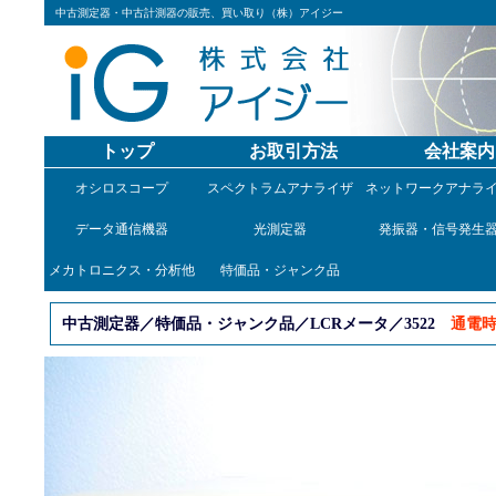
中古測定器・中古計測器の販売、買い取り（株）アイジー
トップ
お取引方法
会社案内
オシロスコープ
スペクトラムアナライザ
ネットワークアナラ
データ通信機器
光測定器
発振器・信号発生
メカトロニクス・分析他
特価品・ジャンク品
中古測定器／特価品・ジャンク品／LCRメータ／3522
通電時「S