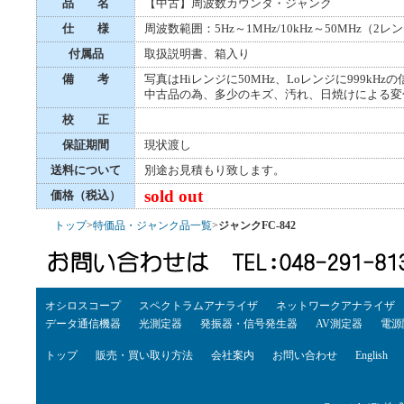
品 名
【中古】周波数カウンタ・ジャンク
仕 様
周波数範囲：5Hz～1MHz/10kHz～50MHz（
付属品
取扱説明書、箱入り
備 考
写真はHiレンジに50MHz、Loレンジに999k
中古品の為、多少のキズ、汚れ、日焼けによる変
校 正
保証期間
現状渡し
送料について
別途お見積もり致します。
sold out
価格（税込）
トップ
>
特価品・ジャンク品一覧
>
ジャンクFC-842
オシロスコープ
スペクトラムアナライザ
ネットワークアナライザ
データ通信機器
光測定器
発振器・信号発生器
AV測定器
電源
トップ
販売・買い取り方法
会社案内
お問い合わせ
English