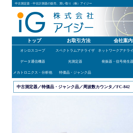
中古測定器・中古計測器の販売、買い取り（株）アイジー
トップ
お取引方法
会社案内
オシロスコープ
スペクトラムアナライザ
ネットワークアナラ
データ通信機器
光測定器
発振器・信号発生
メカトロニクス・分析他
特価品・ジャンク品
中古測定器／特価品・ジャンク品／周波数カウンタ／FC-842