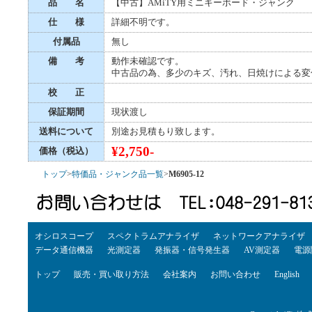
品 名
【中古】AMiTY用ミニキーボード・ジャンク
仕 様
詳細不明です。
付属品
無し
備 考
動作未確認です。
中古品の為、多少のキズ、汚れ、日焼けによる変
校 正
保証期間
現状渡し
送料について
別途お見積もり致します。
¥2,750-
価格（税込）
トップ
>
特価品・ジャンク品一覧
>
M6905-12
オシロスコープ
スペクトラムアナライザ
ネットワークアナライザ
データ通信機器
光測定器
発振器・信号発生器
AV測定器
電源
トップ
販売・買い取り方法
会社案内
お問い合わせ
English