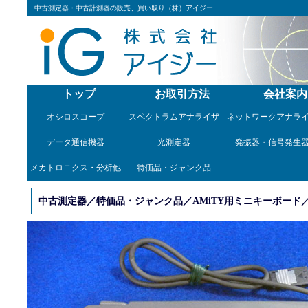
中古測定器・中古計測器の販売、買い取り（株）アイジー
トップ
お取引方法
会社案内
オシロスコープ
スペクトラムアナライザ
ネットワークアナラ
データ通信機器
光測定器
発振器・信号発生
メカトロニクス・分析他
特価品・ジャンク品
中古測定器／特価品・ジャンク品／AMiTY用ミニキーボード／M6