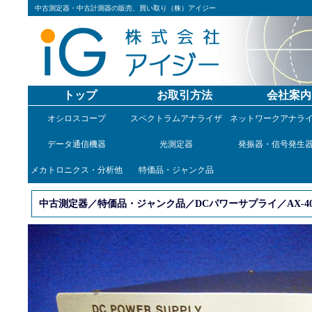
中古測定器・中古計測器の販売、買い取り（株）アイジー
トップ
お取引方法
会社案内
オシロスコープ
スペクトラムアナライザ
ネットワークアナラ
データ通信機器
光測定器
発振器・信号発生
メカトロニクス・分析他
特価品・ジャンク品
中古測定器／特価品・ジャンク品／DCパワーサプライ／AX-40