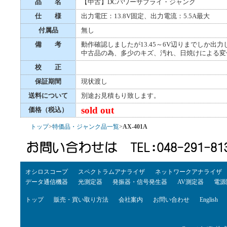
品 名
【中古】DCパワーサプライ・ジャンク
仕 様
出力電圧：13.8V固定、出力電流：5.5A最大
付属品
無し
備 考
動作確認しましたが13.45～6V辺りまでしか出
中古品の為、多少のキズ、汚れ、日焼けによる変
校 正
保証期間
現状渡し
送料について
別途お見積もり致します。
sold out
価格（税込）
トップ
>
特価品・ジャンク品一覧
>
AX-401A
オシロスコープ
スペクトラムアナライザ
ネットワークアナライザ
データ通信機器
光測定器
発振器・信号発生器
AV測定器
電源
トップ
販売・買い取り方法
会社案内
お問い合わせ
English