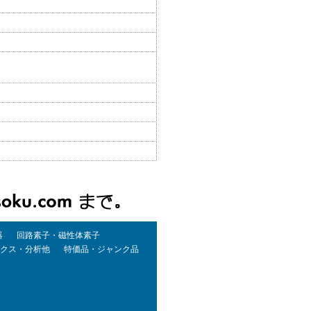
器
回路素子・磁性体素子
クス・分析他
特価品・ジャンク品