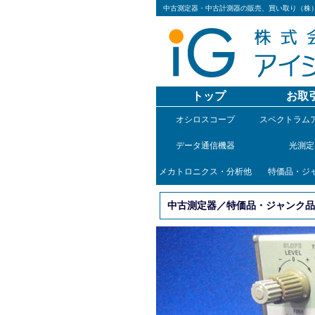
中古測定器・中古計測器の販売、買い取り（株
トップ
お取
オシロスコープ
スペクトラム
データ通信機器
光測定
メカトロニクス・分析他
特価品・ジ
中古測定器／特価品・ジャンク品