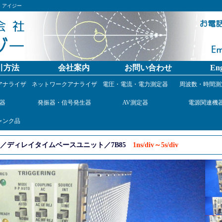
）アイジー
引方法
会社案内
お問い合わせ
Eng
アナライザ
ネットワークアナライザ
電圧・電流・電力測定器
周波数・時間測
器
発振器・信号発生器
AV測定器
電源関連機
ャンク品
／ディレイタイムベースユニット／7B85
1ns/div～5s/div