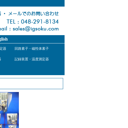
lish
定器
回路素子・磁性体素子
器
記録装置・温度測定器