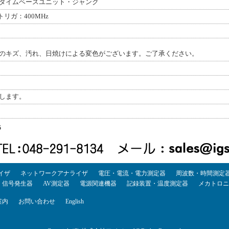
タイムベースユニット・ジャンク
v、トリガ：400MHz
のキズ、汚れ、日焼けによる変色がございます。ご了承ください。
します。
5
イザ
ネットワークアナライザ
電圧・電流・電力測定器
周波数・時間測定
・信号発生器
AV測定器
電源関連機器
記録装置・温度測定器
メカトロニ
案内
お問い合わせ
English