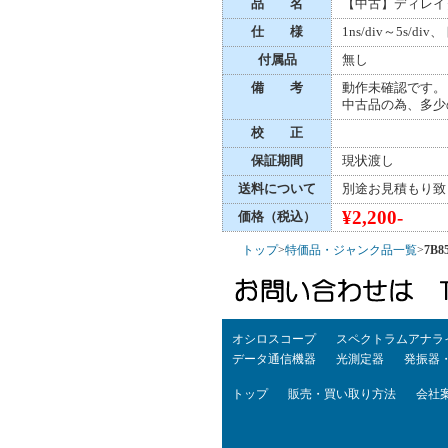
品 名
【中古】ディレイ
仕 様
1ns/div～5s/di
付属品
無し
備 考
動作未確認です。
中古品の為、多少
校 正
保証期間
現状渡し
送料について
別途お見積もり致
¥2,200-
価格（税込）
トップ
>
特価品・ジャンク品一覧
>
7B8
オシロスコープ
スペクトラムアナラ
データ通信機器
光測定器
発振器
トップ
販売・買い取り方法
会社