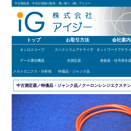
中古測定器・中古計測器の販売、買い取り（株）アイジー
トップ
お取引方法
会社案内
オシロスコープ
スペクトラムアナライザ
ネットワークアナラ
データ通信機器
光測定器
発振器・信号発生
メカトロニクス・分析他
特価品・ジャンク品
中古測定器／特価品・ジャンク品／クーロンレンジエクステンダ／