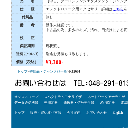
品 名
【中古】クーロンレンジエクステンダ・ジャンク
仕 様
エレクトロメータ用アクセサリ 詳細は
こちら
を
付属品
無し
備 考
動作未確認です。
中古品の為、多少のキズ、汚れ、日焼けによる変
校 正
保証期間
現状渡し
送料について
別途お見積もり致します。
¥3,300-
価格（税込）
トップ
>
特価品・ジャンク品一覧
>
R12601
オシロスコープ
スペクトラムアナライザ
ネットワークアナライザ
データ通信機器
光測定器
発振器・信号発生器
AV測定器
電源
トップ
販売・買い取り方法
会社案内
お問い合わせ
English