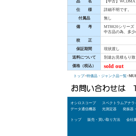
品 名
【中古】WCDMA
仕 様
詳細不明です。
付属品
無し
備 考
MT8820シリ
中古品の為、多少
校 正
保証期間
現状渡し
送料について
別途お見積もり致
sold out
価格（税込）
トップ
>
特価品・ジャンク品一覧
>
MU8
オシロスコープ
スペクトラムアナラ
データ通信機器
光測定器
発振器
トップ
販売・買い取り方法
会社