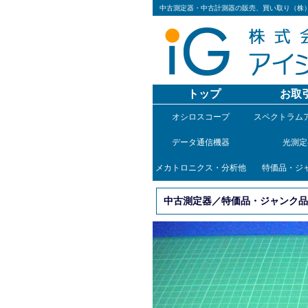
中古測定器・中古計測器の販売、買い取り（株
トップ
お取
オシロスコープ
スペクトラム
データ通信機器
光測定
メカトロニクス・分析他
特価品・ジ
中古測定器／特価品・ジャンク品／W