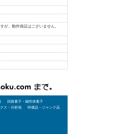
ますが、動作保証はございません。
器
回路素子・磁性体素子
クス・分析他
特価品・ジャンク品