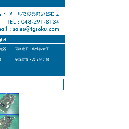
lish
定器
回路素子・磁性体素子
器
記録装置・温度測定器