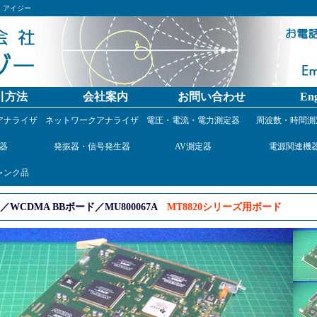
）アイジー
引方法
会社案内
お問い合わせ
Eng
アナライザ
ネットワークアナライザ
電圧・電流・電力測定器
周波数・時間測
器
発振器・信号発生器
AV測定器
電源関連機
ャンク品
CDMA BBボード／MU800067A
MT8820シリーズ用ボード