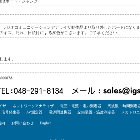
 BBボード・ジャンク
ーズ ラジオコミュニケーションアナライザ動作品より取り外したボードになり
のキズ、汚れ、日焼けによる変色がございます。ご了承ください。
します。
00067A
イザ
ネットワークアナライザ
電圧・電流・電力測定器
周波数・時間測定
・信号発生器
AV測定器
電源関連機器
記録装置・温度測定器
メカトロニ
案内
お問い合わせ
English