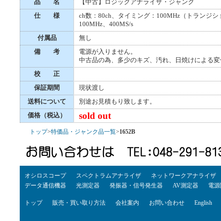
品 名
【中古】ロジックアナライザ・ジャンク
仕 様
ch数：80ch、タイミング：100MHz（トランジ
100MHz、400MS/s
付属品
無し
備 考
電源が入りません。
中古品の為、多少のキズ、汚れ、日焼けによる変
校 正
保証期間
現状渡し
送料について
別途お見積もり致します。
sold out
価格（税込）
トップ
>
特価品・ジャンク品一覧
>
1652B
オシロスコープ
スペクトラムアナライザ
ネットワークアナライザ
データ通信機器
光測定器
発振器・信号発生器
AV測定器
電源
トップ
販売・買い取り方法
会社案内
お問い合わせ
English