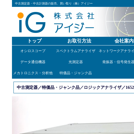
中古測定器・中古計測器の販売、買い取り（株）アイジー
トップ
お取引方法
会社案内
オシロスコープ
スペクトラムアナライザ
ネットワークアナラ
データ通信機器
光測定器
発振器・信号発生
メカトロニクス・分析他
特価品・ジャンク品
中古測定器／特価品・ジャンク品／ロジックアナライザ／1652