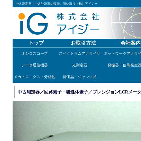
中古測定器・中古計測器の販売、買い取り（株）アイジー
トップ
お取引方法
会社案内
オシロスコープ
スペクトラムアナライザ
ネットワークアナラ
データ通信機器
光測定器
発振器・信号発生
メカトロニクス・分析他
特価品・ジャンク品
中古測定器／回路素子・磁性体素子／プレシジョンLCRメータ／