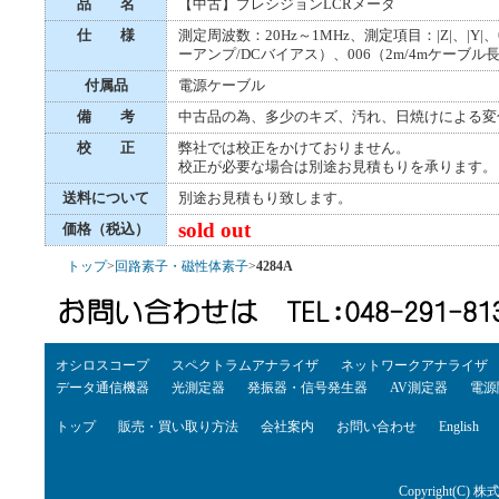
品 名
【中古】プレシジョンLCRメータ
仕 様
測定周波数：20Hz～1MHz、測定項目：|Z|、|Y|
ーアンプ/DCバイアス）、006（2m/4mケーブル
付属品
電源ケーブル
備 考
中古品の為、多少のキズ、汚れ、日焼けによる変
校 正
弊社では校正をかけておりません。
校正が必要な場合は別途お見積もりを承ります。
送料について
別途お見積もり致します。
sold out
価格（税込）
トップ
>
回路素子・磁性体素子
>
4284A
オシロスコープ
スペクトラムアナライザ
ネットワークアナライザ
データ通信機器
光測定器
発振器・信号発生器
AV測定器
電源
トップ
販売・買い取り方法
会社案内
お問い合わせ
English
Copyright(C) 株