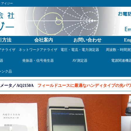
）アイジー
引方法
会社案内
お問い合わせ
Eng
アナライザ
ネットワークアナライザ
電圧・電流・電力測定器
周波数・時間測
器
発振器・信号発生器
AV測定器
電源関連機
ャンク品
ータ／AQ2150A
フィールドユースに最適なハンディタイプの光パワ