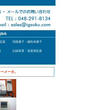
lish
定器
回路素子・磁性体素子
器
記録装置・温度測定器
ーメータ。