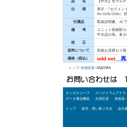
品 名
【中古】光マルチ
仕 様
表示：7セグメン
Hz/1kHz/2
付属品
取扱説明書、AC
備 考
ユニット収納部カ
中古品の為、多少
校 正
送料について
別途お見積もり致
sold out
再入
価格（税込）
トップ
>
光測定器
>
AQ2150A
オシロスコープ
スペクトラムアナラ
データ通信機器
光測定器
発振器
トップ
販売・買い取り方法
会社