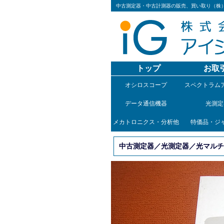
中古測定器・中古計測器の販売、買い取り（株
トップ
お取
オシロスコープ
スペクトラム
データ通信機器
光測定
メカトロニクス・分析他
特価品・ジ
中古測定器／光測定器／光マルチメ