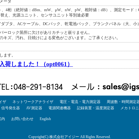
メータ
ト、4桁（絶対値：dBm、mW、μW、nW、pW、相対値：dB）、測定モード
kHz）切替え、光源ユニット、センサユニット等別途必要
アダプタ、ACケーブル、DCパック、乾電池パック、ブランクパネル（大、小
バーロック箇所に欠けがありカチッと嵌りません。
のキズ、汚れ、日焼けによる変色がございます。ご了承ください。
します。
荷しました！（opt0061）
イザ
ネットワークアナライザ
電圧・電流・電力測定器
周波数・時間測定
・信号発生器
AV測定器
電源関連機器
記録装置・温度測定器
メカトロニ
案内
お問い合わせ
English
Copyright(C) 株式会社アイジー All Rights Reserved.