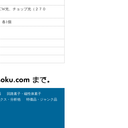
：CW光、チョップ光（２７０
）各1個
器
回路素子・磁性体素子
クス・分析他
特価品・ジャンク品