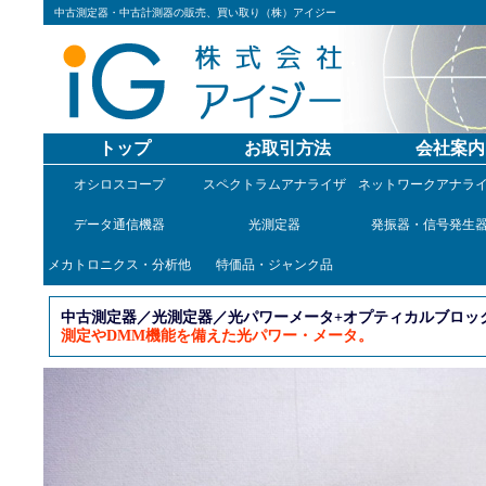
中古測定器・中古計測器の販売、買い取り（株）アイジー
トップ
お取引方法
会社案内
オシロスコープ
スペクトラムアナライザ
ネットワークアナラ
データ通信機器
光測定器
発振器・信号発生
メカトロニクス・分析他
特価品・ジャンク品
中古測定器／光測定器／光パワーメータ+オプティカルブロック・セッ
測定やDMM機能を備えた光パワー・メータ。