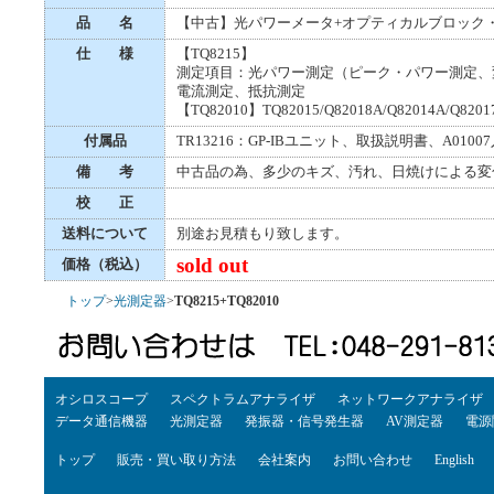
品 名
【中古】光パワーメータ+オプティカルブロック
仕 様
【TQ8215】
測定項目：光パワー測定（ピーク・パワー測定、
電流測定、抵抗測定
【TQ82010】TQ82015/Q82018A/Q82014A/Q
付属品
TR13216：GP-IBユニット、取扱説明書、A01
備 考
中古品の為、多少のキズ、汚れ、日焼けによる変
校 正
送料について
別途お見積もり致します。
sold out
価格（税込）
トップ
>
光測定器
>
TQ8215+TQ82010
オシロスコープ
スペクトラムアナライザ
ネットワークアナライザ
データ通信機器
光測定器
発振器・信号発生器
AV測定器
電源
トップ
販売・買い取り方法
会社案内
お問い合わせ
English