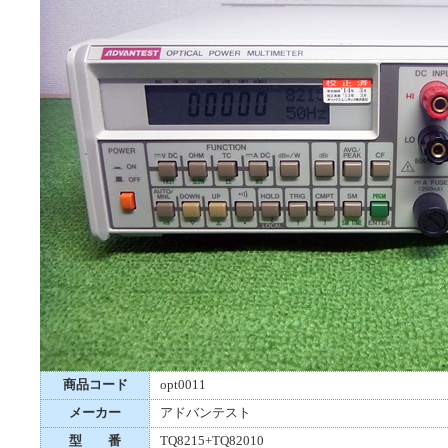
商品コード
opt0011
メーカー
アドバンテスト
型 番
TQ8215+TQ82010