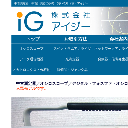
中古測定器・中古計測器の販売、買い取り（株）アイジー
トップ
お取引方法
会社案内
オシロスコープ
スペクトラムアナライザ
ネットワークアナラ
データ通信機器
光測定器
発振器・信号発生
メカトロニクス・分析他
特価品・ジャンク品
中古測定器／オシロスコープ／デジタル・フォスファ・オシロスコ
人気モデルです。