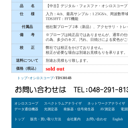
品 名
【中古】デジタル・フォスファ・オシロスコープ
仕 様
入力：4ch、最高サンプル：1.25GS/s、周波数帯域：
TDS3FFT：FFT機能
付属品
他社製プローブ 2本（新品）、アクセサリ・トレ
備 考
※プローブは純正品ではありませんが、通常の仕
の為、多少のキズ、汚れ、日焼けによる変色がご
校 正
弊社では校正をかけておりません。
校正が必要な場合は別途お見積もりを承ります。
送料について
別途お見積もり致します。
sold out
価格（税込）
トップ
>
オシロスコープ
>
TDS3014B
オシロスコープ
スペクトラムアナライザ
ネットワークアナライザ
データ通信機器
光測定器
発振器・信号発生器
AV測定器
電源
トップ
販売・買い取り方法
会社案内
お問い合わせ
English